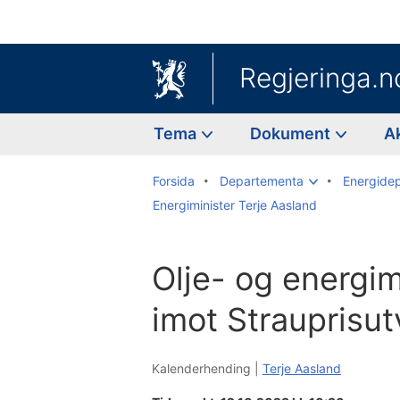
Regjeringa.n
Tema
Dokument
A
Forsida
Departementa
Energide
Energiminister Terje Aasland
Olje- og energim
imot Strauprisut
Kalenderhending |
Terje Aasland