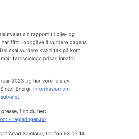
sutvalet sin rapport til olje- og
t har fått i oppgåve å vurdere dagens
Dei skal vurdere kva tiltak på kort
meir føreseielege prisar, innafor
bruar 2023 og har vore leia av
 Sintef Energi.
Informasjon om
sutvalet.
 presse, finn du her:
ort - regjeringen.no
jef Arvid Samland, telefon 93 05 14