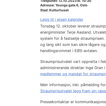
Tidspunkt: 12.10.2023 kl. 10:30
Adresse:
Youngs gate 6,
Oslo
Stad:
Kulturhuset
Legg til i eigen kalender
Torsdag 12. oktober leverer straumpri
energiminister Terje Aasland. Utvale
system for å fastsetje straumprisen. 
og lang sikt som kan sikre lågare og 
handlingsrommet i EØS-avtalen.
Straumprisutvalet vart oppretta i fe
administrerande direktør Inge Gran i
medlemmer og mandat for straumpri
Meir informasjon, inkl. påmelding for
Straumprisutvalet legg fram sin rapp
Pressekontaktar er kommunikasjonss