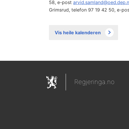
58, e-post
arvid.samland@oed.dep.
Grimsrud, telefon 97 19 42 50, e-po
Vis heile kalenderen
Regjeringa.no