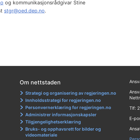
no
og kommunikasjonsrådgivar Stine
st
stgr@oed.dep.no
.
Ansva
Om nettstaden
Ansva
Strategi og organisering av regjeringen.no
Nett
Innholdsstrategi for regjeringen.no
Personvernerklæring for regjeringen.no
Tlf:
Administrer informasjonskapsler
E-po
Tilgjengelighetserklæring
Ansat
Bruks- og opphavsrett for bilder og
videomateriale
Pers