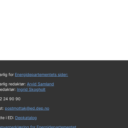
rlig for
Energidepartementets sider:
rlig redaktør:
Arvid Samland
redaktør:
Ingrid Skogholt
 22 24 90 90
st:
postmottak@ed.dep.no
te i ED:
Depkatalog
onvernerklæring for Energidepartementet