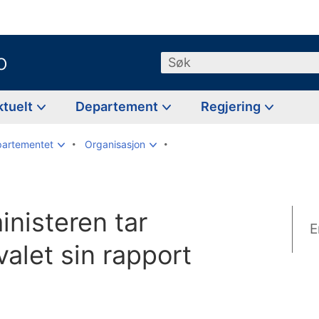
o
Søk
ktuelt
Departement
Regjering
partementet
Organisasjon
inisteren tar
E
valet sin rapport