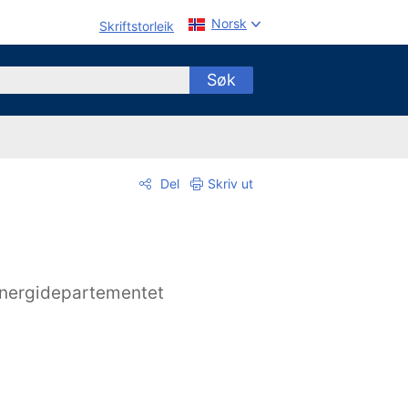
Norsk
Skriftstorleik
Søk
Del
Skriv ut
nergidepartementet