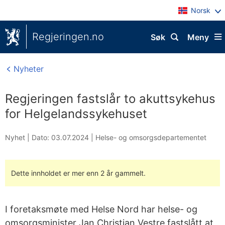
Norsk
Regjeringen.no
Søk
Meny
Nyheter
Regjeringen fastslår to akuttsykehus
for Helgelandssykehuset
Nyhet |
Dato: 03.07.2024
|
Helse- og omsorgsdepartementet
Dette innholdet er mer enn 2 år gammelt.
I foretaksmøte med Helse Nord har helse- og
omsorgsminister Jan Christian Vestre fastslått at