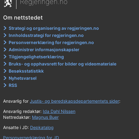
Regjeringen.no
Om nettstedet
Strategi og organisering av regjeringen.no
Innholdsstrategi for regjeringen.no
Personvernerklæring for regjeringen.no
Administrer informasjonskapsler
Tilgjengelighetserklæring
Bruks- og opphavsrett for bilder og videomateriale
Besøksstatistikk
Nyhetsvarsel
RSS
Ansvarlig for
Justis- og beredskapsdepartementets sider
:
Ansvarlig redaktør:
Ida Dahl Nilssen
Nettredaktør:
Magnus Buer
Ansatte i JD:
Depkatalog
Personvernerklæring for JD