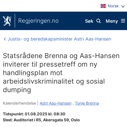
Norsk
Regjeringen.no
Søk
Meny
Justis- og beredskapsminister Astri Aas-Hansen
Statsrådene Brenna og Aas-Hansen
inviterer til pressetreff om ny
handlingsplan mot
arbeidslivskriminalitet og sosial
dumping
Kalenderhendelse |
Astri Aas-Hansen
,
Tonje Brenna
Tidspunkt: 01.08.2025 kl. 08:30
Sted:
Auditoriet i R5, Akersgata 59, Oslo