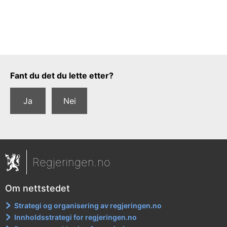
Tilbakemeldingsskjema
Fant du det du lette etter?
Ja
Nei
Regjeringen.no
Om nettstedet
Strategi og organisering av regjeringen.no
Innholdsstrategi for regjeringen.no