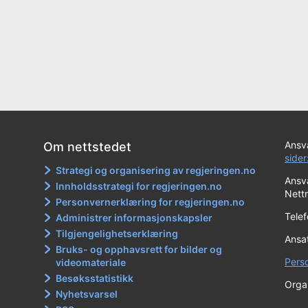
Ansva
Om nettstedet
sider
Strategi og organisering av regjeringen.no
Ansva
Innholdsstrategi for regjeringen.no
Nett
Personvernerklæring for regjeringen.no
Tele
Administrer informasjonskapsler
Tilgjengelighetserklæring
Ansa
Bruks- og opphavsrett for bilder og
Pers
videomateriale
Besøksstatistikk
Orga
Nyhetsvarsel