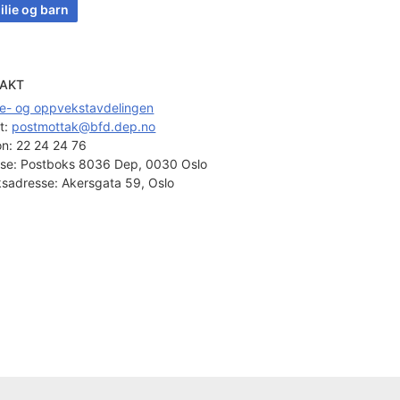
ilie og barn
AKT
ie- og oppvekstavdelingen
t: 
postmottak@bfd.dep.no
on:
22 24 24 76
se:
Postboks 8036 Dep, 0030 Oslo
sadresse:
Akersgata 59, Oslo