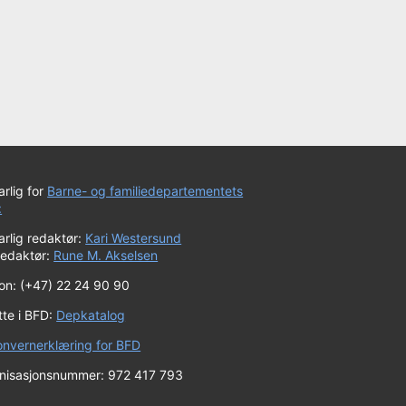
rlig for
Barne- og familiedepartementets
:
rlig redaktør:
Kari Westersund
redaktør:
Rune M. Akselsen
fon: (+47) 22 24 90 90
tte i BFD:
Depkatalog
onvernerklæring for BFD
nisasjonsnummer: 972 417 793