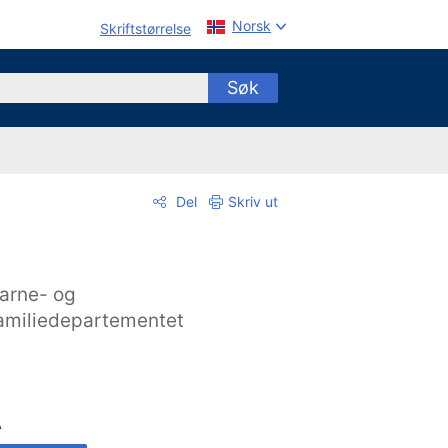
Norsk
Skriftstørrelse
Søk
Del
Skriv ut
arne- og
amiliedepartementet
A