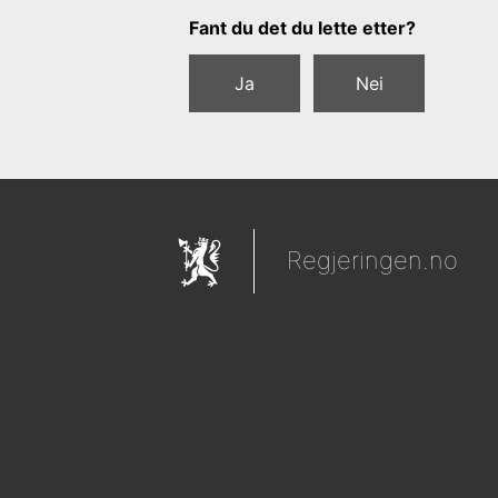
Tilbakemeldingsskjema
Fant du det du lette etter?
Ja
Nei
Regjeringen.no