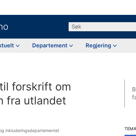
no
Søk
ktuelt
Departement
Regjering
til forskrift om
B
 fra utlandet
f
TEM
s- og inkluderingsdepartementet