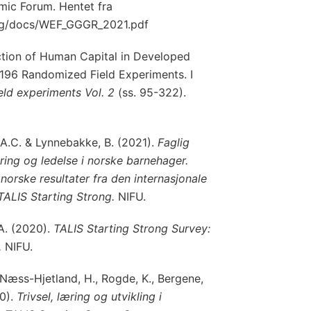
mic Forum. Hentet fra
rg/docs/WEF_GGGR_2021.pdf
uction of Human Capital in Developed
 196 Randomized Field Experiments. I
ld experiments Vol. 2
(ss. 95-322).
 A.C. & Lynnebakke, B. (2021).
Faglig
ring og ledelse i norske barnehager.
rske resultater fra den internasjonale
ALIS Starting Strong.
NIFU.
 A. (2020).
TALIS Starting Strong Survey:
.
NIFU.
 Næss-Hjetland, H., Rogde, K., Bergene,
20).
Trivsel, læring og utvikling i