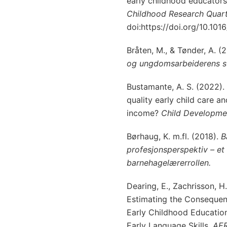
early childhood educators
Childhood Research Quart
doi:https://doi.org/10.101
Bråten, M., & Tønder, A. (
og ungdomsarbeiderens sti
Bustamante, A. S. (2022).
quality early child care a
income?
Child Developme
Børhaug, K. m.fl. (2018).
B
profesjonsperspektiv – e
barnehagelærerrollen.
Dearing, E., Zachrisson, H
Estimating the Consequen
Early Childhood Education
Early Language Skills.
AE