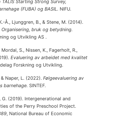
a TALIS Starting Strong Survey,
barnehage (FUBA) og BASIL.
NIFU.
K.-Å., Ljunggren, B., & Stene, M. (2014).
 Organisering, bruk og betydning.
ning og Utvikling AS .
 Mordal, S., Nissen, K., Fagerholt, R.,
2019).
Evaluering av arbeidet med kvalitet
delag Forskning og Utvikling.
, & Naper, L. (2022).
Følgeevaluering av
s barnehage.
SINTEF.
 G. (2019). Intergenerational and
ities of the Perry Preschool Project.
889
, National Bureau of Economic