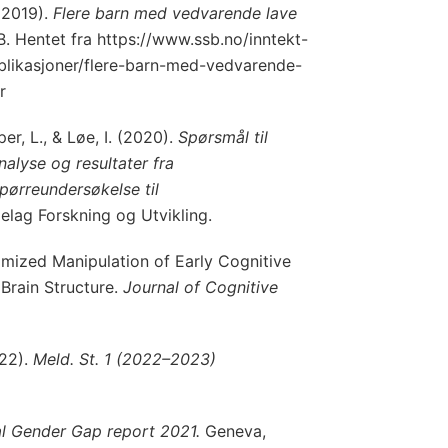
(2019).
Flere barn med vedvarende lave
. Hentet fra https://www.ssb.no/inntekt-
ublikasjoner/flere-barn-med-vedvarende-
r
per, L., & Løe, I. (2020).
Spørsmål til
lyse og resultater fra
pørreundersøkelse til
lag Forskning og Utvikling.
omized Manipulation of Early Cognitive
Brain Structure.
Journal of Cognitive
22).
Meld. St. 1 (2022–2023)
l Gender Gap report 2021.
Geneva,