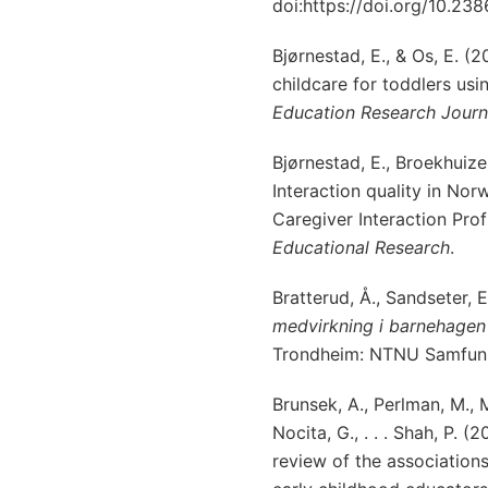
doi:https://doi.org/10.23
Bjørnestad, E., & Os, E. (
childcare for toddlers us
Education Research Journ
Bjørnestad, E., Broekhuizen
Interaction quality in No
Caregiver Interaction Prof
Educational Research
.
Bratterud, Å., Sandseter, 
medvirkning i barnehagen 
Trondheim: NTNU Samfunn
Brunsek, A., Perlman, M., M
Nocita, G., . . . Shah, P.
review of the associatio