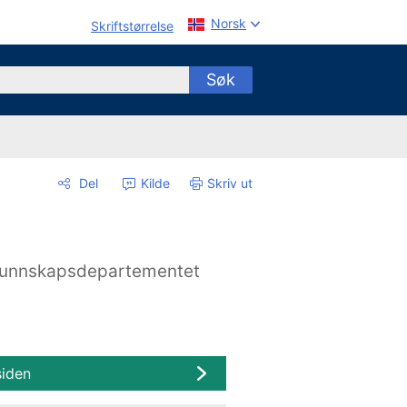
Norsk
Skriftstørrelse
Søk
Del
Kilde
Skriv ut
unnskapsdepartementet
siden