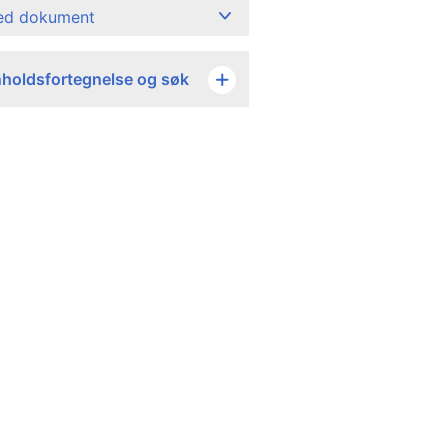
ned dokument
nholdsfortegnelse og søk