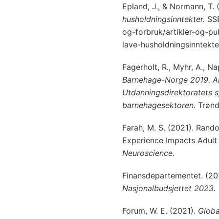
Epland, J., & Normann, T. 
husholdningsinntekter.
SSB
og-forbruk/artikler-og-p
lave-husholdningsinntekte
Fagerholt, R., Myhr, A., Na
Barnehage-Norge 2019. Ana
Utdanningsdirektoratets s
barnehagesektoren.
Trønde
Farah, M. S. (2021). Rand
Experience Impacts Adult 
Neuroscience
.
Finansdepartementet. (20
Nasjonalbudsjettet 2023.
Forum, W. E. (2021).
Globa