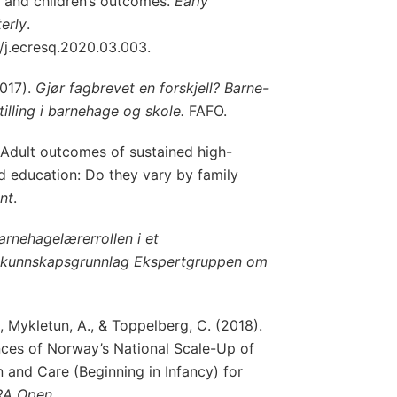
 and children’s outcomes.
Early
erly
.
6/j.ecresq.2020.03.003.
2017).
Gjør fagbrevet en forskjell? Barne-
lling i barnehage og skole.
FAFO.
 Adult outcomes of sustained high-
nd education: Do they vary by family
nt
.
arnehagelærerrollen i et
t kunnskapsgrunnlag Ekspertgruppen om
., Mykletun, A., & Toppelberg, C. (2018).
ces of Norway’s National Scale-Up of
 and Care (Beginning in Infancy) for
RA Open
.