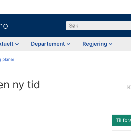
no
Søk
ktuelt
Departement
Regjering
g planer
n ny tid
K
Til for