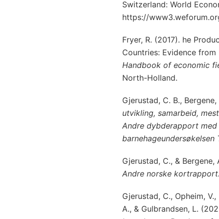
Switzerland: World Econo
https://www3.weforum.o
Fryer, R. (2017). he Prod
Countries: Evidence from
Handbook of economic fie
North-Holland.
Gjerustad, C. B., Bergene,
utvikling, samarbeid, mest
Andre dybderapport med no
barnehageundersøkelsen T
Gjerustad, C., & Bergene,
Andre norske kortrapport
Gjerustad, C., Opheim, V.,
A., & Gulbrandsen, L. (20