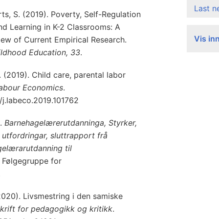
Last 
ts, S. (2019). Poverty, Self-Regulation
nd Learning in K-2 Classrooms: A
Vis in
iew of Current Empirical Research.
ildhood Education, 33
.
 (2019). Child care, parental labor
abour Economics
.
6/j.labeco.2019.101762
).
Barnehagelærerutdanninga, Styrker,
utfordringar, sluttrapport frå
elærarutdanning til
Følgegruppe for
.
(2020). Livsmestring i den samiske
krift for pedagogikk og kritikk
.