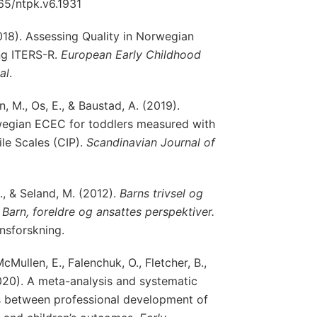
865/ntpk.v6.1931
2018). Assessing Quality in Norwegian
ing ITERS-R.
European Early Childhood
al
.
, M., Os, E., & Baustad, A. (2019).
rwegian ECEC for toddlers measured with
ile Scales (CIP).
Scandinavian Journal of
E., & Seland, M. (2012).
Barns trivsel og
Barn, foreldre og ansattes perspektiver.
sforskning.
cMullen, E., Falenchuk, O., Fletcher, B.,
 (2020). A meta-analysis and systematic
ns between professional development of