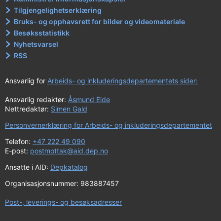
Tilgjengelighetserklæring
Bruks- og opphavsrett for bilder og videomateriale
Besøksstatistikk
Nyhetsvarsel
RSS
Ansvarlig for
Arbeids- og inkluderingsdepartementets sider:
Ansvarlig redaktør:
Åsmund Eide
Nettredaktør:
Simen Gald
Personvernerklæring for Arbeids- og inkluderingsdepartementet
Telefon:
+47 222 49 090
E-post:
postmottak@aid.dep.no
Ansatte i AID:
Depkatalog
Organisasjonsnummer: 983887457
Post-, leverings- og besøksadresser