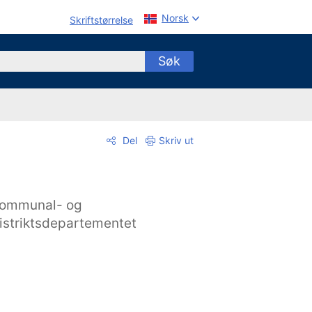
Norsk
Skriftstørrelse
Søk
Del
Skriv ut
ommunal- og
istriktsdepartementet