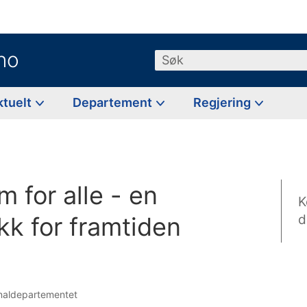
no
Søk
ktuelt
Departement
Regjering
 for alle - en
K
ikk for framtiden
d
onaldepartementet