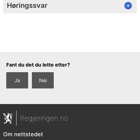
Høringssvar
Tilbakemeldingsskjema
Fant du det du lette etter?
Ja
Nei
Regjeringen.no
Om nettstedet