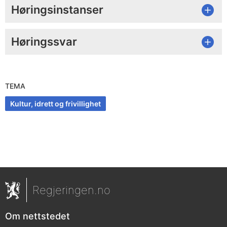
Høringsinstanser
Høringssvar
TEMA
Kultur, idrett og frivillighet
Regjeringen.no
Om nettstedet