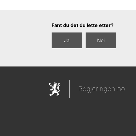
Tilbakemeldingsskjema
Fant du det du lette etter?
Ja
Nei
Regjeringen.no