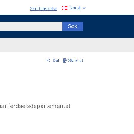
Norsk
Skriftstørrelse
Søk
Del
Skriv ut
amferdselsdepartementet