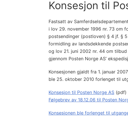
Konsesjon til P
Fastsatt av Samferdselsdepartemen
i lov 29. november 1996 nr. 73 om f
postsendinger (postloven) § 4 jf. § 5 
formidling av landsdekkende postsend
og lov 21. juni 2002 nr. 44 om tilbu
gjennom Posten Norge AS’ ekspedisj
Konsesjonen gjaldt fra 1. januar 200
ble 25. oktober 2010 forlenget til u
Konsesjon til Posten Norge AS
(pdf)
Følgebrev av 18.12.06 til Posten No
Konsesjonen ble forlenget til utgang