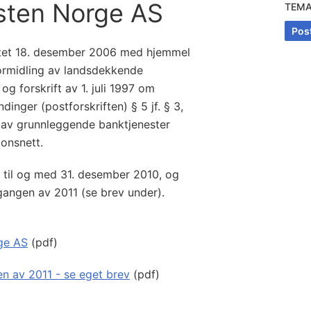
osten Norge AS
TEM
Pos
tet 18. desember 2006 med hjemmel
ormidling av landsdekkende
og forskrift av 1. juli 1997 om
inger (postforskriften) § 5 jf. § 3,
d av grunnleggende banktjenester
onsnett.
7 til og med 31. desember 2010, og
tgangen av 2011 (se brev under).
rge AS
(pdf)
en av 2011 - se eget brev
(pdf)