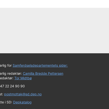
rlig for
Samferdselsdepartementets sider:
rlig redaktør:
Camilla Bredde Pettersen
redaktør:
Tor Midtbø
 +47 22 24 90 90
st:
postmottak@sd.dep.no
tte i SD:
Depkatalog