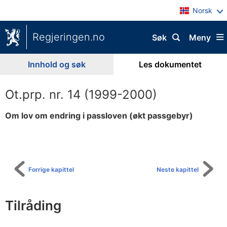
Norsk
Regjeringen.no
Søk
Meny
Innhold og søk
Les dokumentet
Ot.prp. nr. 14 (1999-2000)
Om lov om endring i passloven (økt passgebyr)
Til
innholdsfortegnelse
Forrige kapittel
Neste kapittel
Tilråding