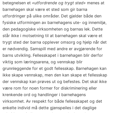
betegnelsen et
«utfordrende og trygt sted»
menes at
barnehagen skal være et sted som gir barna
utfordringer på ulike områder. Det gjelder både den
fysiske utformingen av barnehagens ute- og innemiljø,
den pedagogiske virksomheten og barnas lek. Dette
står ikke i motsetning til at barnehagen skal være et
trygt sted der barna opplever omsorg og hjelp når det
er nødvendig. Samspill med andre er avgjørende for
barns utvikling. Fellesskapet i barnehagen blir derfor
viktig som læringsarena, og vennskap blir
grunnleggende for et godt fellesskap. Barnehagen kan
ikke skape vennskap, men den kan skape et fellesskap
der vennskap kan prøves ut og befestes. Det skal ikke
være rom for noen former for diskriminering eller
krenkende ord og handlinger i barnehagens
virksomhet. Av respekt for både fellesskapet og det
enkelte individ må dette gjenspeiles i det daglige