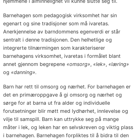
hjemmene i alminnelighet vil kunne slutte seg til.
Barnehagen som pedagogisk virksomhet har sin
egenart og sine tradisjoner som må ivaretas.
Anerkjennelse av barndommens egenverdi er står
sentralt i denne tradisjonen. Den helhetlige og
integrerte tilnærmingen som karakteriserer
barnehagens virksomhet, ivaretas i formålet blant
annet gjennom begrepene
«omsorg»
,
«lek»
,
«læring»
og
«danning».
Barn har rett til omsorg og nærhet. For barnehagen er
det en primæroppgave å gi omsorg og nærhet og
sørge for at barna ut fra alder og individuelle
forutsetninger blir møtt med lydhørhet, innlevelse og
vilje til samspill. Barn kan uttrykke seg på mange
måter i lek, og leken har en selvskreven og viktig plass
i barnehagen. Barnehagen forpliktes til å bidra til den