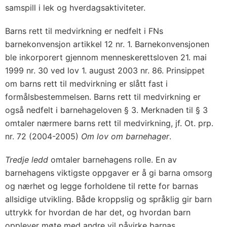
samspill i lek og hverdagsaktiviteter.
Barns rett til medvirkning er nedfelt i FNs
barnekonvensjon artikkel 12 nr. 1. Barnekonvensjonen
ble inkorporert gjennom menneskerettsloven 21. mai
1999 nr. 30 ved lov 1. august 2003 nr. 86. Prinsippet
om barns rett til medvirkning er slått fast i
formålsbestemmelsen. Barns rett til medvirkning er
også nedfelt i barnehageloven § 3. Merknaden til § 3
omtaler nærmere barns rett til medvirkning, jf. Ot. prp.
nr. 72 (2004-2005)
Om lov om barnehager
.
Tredje ledd
omtaler barnehagens rolle. En av
barnehagens viktigste oppgaver er å gi barna omsorg
og nærhet og legge forholdene til rette for barnas
allsidige utvikling. Både kroppslig og språklig gir barn
uttrykk for hvordan de har det, og hvordan barn
opplever møte med andre vil påvirke barnas