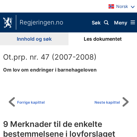
Norsk
Regjeringen.no
Søk
Meny
Innhold og søk
Les dokumentet
Ot.prp. nr. 47 (2007-2008)
Om lov om endringer i barnehageloven
Til
innholdsfortegnelse
Forrige kapittel
Neste kapittel
9 Merknader til de enkelte
bestemmelsene i lovforslaget