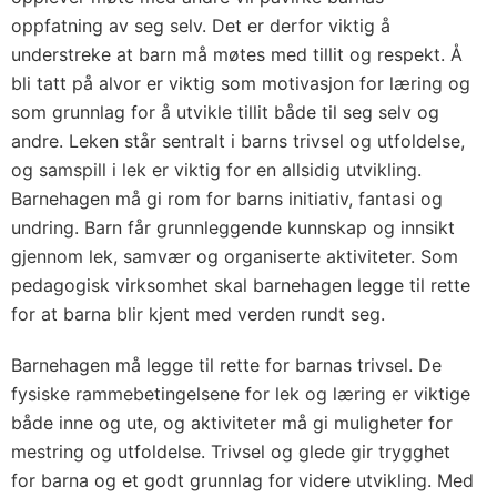
oppfatning av seg selv. Det er derfor viktig å
understreke at barn må møtes med tillit og respekt. Å
bli tatt på alvor er viktig som motivasjon for læring og
som grunnlag for å utvikle tillit både til seg selv og
andre. Leken står sentralt i barns trivsel og utfoldelse,
og samspill i lek er viktig for en allsidig utvikling.
Barnehagen må gi rom for barns initiativ, fantasi og
undring. Barn får grunnleggende kunnskap og innsikt
gjennom lek, samvær og organiserte aktiviteter. Som
pedagogisk virksomhet skal barnehagen legge til rette
for at barna blir kjent med verden rundt seg.
Barnehagen må legge til rette for barnas trivsel. De
fysiske rammebetingelsene for lek og læring er viktige
både inne og ute, og aktiviteter må gi muligheter for
mestring og utfoldelse. Trivsel og glede gir trygghet
for barna og et godt grunnlag for videre utvikling. Med