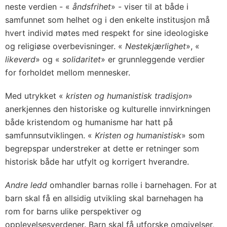
neste verdien - «
åndsfrihet
» - viser til at både i
samfunnet som helhet og i den enkelte institusjon må
hvert individ møtes med respekt for sine ideologiske
og religiøse overbevisninger. «
Nestekjærlighet
», «
likeverd
» og «
solidaritet
» er grunnleggende verdier
for forholdet mellom mennesker.
Med utrykket «
kristen og humanistisk tradisjon
»
anerkjennes den historiske og kulturelle innvirkningen
både kristendom og humanisme har hatt på
samfunnsutviklingen. «
Kristen og humanistisk
» som
begrepspar understreker at dette er retninger som
historisk både har utfylt og korrigert hverandre.
Andre ledd
omhandler barnas rolle i barnehagen. For at
barn skal få en allsidig utvikling skal barnehagen ha
rom for barns ulike perspektiver og
opplevelsesverdener. Barn skal få utforske omgivelser,