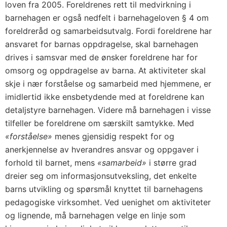
loven fra 2005. Foreldrenes rett til medvirkning i
barnehagen er også nedfelt i barnehageloven § 4 om
foreldreråd og samarbeidsutvalg. Fordi foreldrene har
ansvaret for barnas oppdragelse, skal barnehagen
drives i samsvar med de ønsker foreldrene har for
omsorg og oppdragelse av barna. At aktiviteter skal
skje i nær forståelse og samarbeid med hjemmene, er
imidlertid ikke ensbetydende med at foreldrene kan
detaljstyre barnehagen. Videre må barnehagen i visse
tilfeller be foreldrene om særskilt samtykke. Med
«forståelse»
menes gjensidig respekt for og
anerkjennelse av hverandres ansvar og oppgaver i
forhold til barnet, mens
«samarbeid»
i større grad
dreier seg om informasjonsutveksling, det enkelte
barns utvikling og spørsmål knyttet til barnehagens
pedagogiske virksomhet. Ved uenighet om aktiviteter
og lignende, må barnehagen velge en linje som