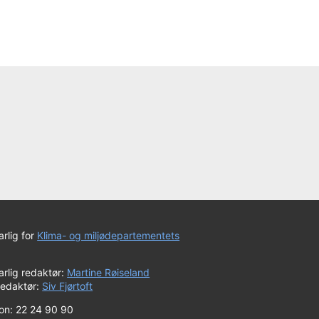
rlig for
Klima- og miljødepartementets
rlig redaktør:
Martine Røiseland
redaktør:
Siv Fjørtoft
fon: 22 24 90 90