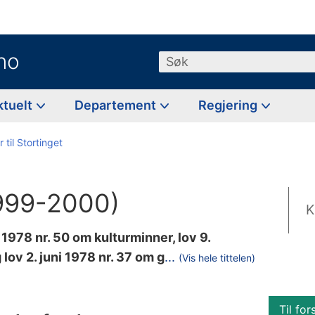
no
Søk
ktuelt
Departement
Regjering
 til Stortinget
1999-2000)
K
 1978 nr. 50 om kulturminner, lov 9.
o
ov 2. juni 1978 nr. 37 om g
...
(Vis hele tittelen)
d
t
Til for