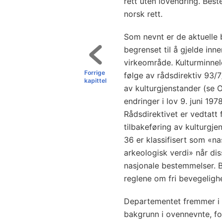
rett uten lovendring. Best
norsk rett.
Som nevnt er de aktuelle
begrenset til å gjelde in
virkeområde. Kulturminnel
Forrige
følge av rådsdirektiv 93/
kapittel
av kulturgjenstander (se 
endringer i lov 9. juni 19
Rådsdirektivet er vedtatt 
tilbakeføring av kulturgj
36 er klassifisert som «nas
arkeologisk verdi» når dis
nasjonale bestemmelser. 
reglene om fri bevegelighe
Departementet fremmer i
bakgrunn i ovennevnte, for