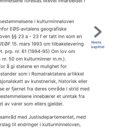
emmelsene foreslås likevel innarbeidet i
 bestemmelsene i kulturminneloven
nenfor EØS-avtalens geografiske
oven §§ 23 a - 23 f er tatt inn som en
Neste
7/EØF 15. mars 1993 om tilbakelevering
kapittel
Ot. prp. nr. 61 (1994-95) Om lov om
78 nr. 50 om kulturminner m.m.).
for å gi statene en mulighet for
enstander som i Romatraktatens artikkel
jonalskatt av kunstnerisk, historisk eller
se er fjernet fra deres område i strid med
Bestemmelsene innebærer et unntak fra
t av varer som ellers gjelder.
 samråd med Justisdepartementet, med
slag til endringer i kulturminneloven,