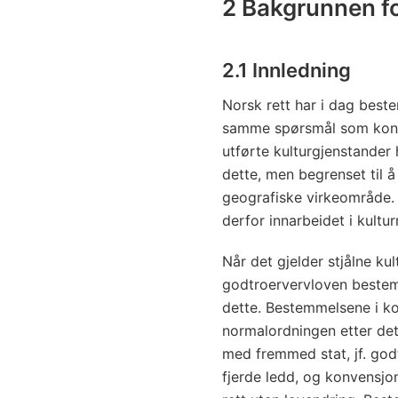
2 Bakgrunnen fo
2.1 Innledning
Norsk rett har i dag best
samme spørsmål som konven
utførte kulturgjenstande
dette, men begrenset til 
geografiske virkeområde.
derfor innarbeidet i kultu
Når det gjelder stjålne k
godtroervervloven bestemm
dette. Bestemmelsene i k
normalordningen etter det
med fremmed stat, jf. god
fjerde ledd, og konvensj