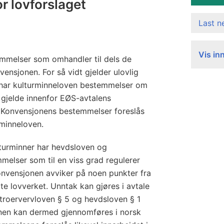
r
r lovforslaget
o
Last 
e
r
Vis in
v
emmelser som omhandler til dels de
e
sjonen. For så vidt gjelder ulovlig
r
r har kulturminneloven bestemmelser om
v
å gjelde innenfor EØS-avtalens
 Konvensjonens bestemmelser foreslås
a
rminneloven.
v
l
ulturminner har hevdsloven og
ø
elser som til en viss grad regulerer
s
onvensjonen avviker på noen punkter fra
ø
te lovverket. Unntak kan gjøres i avtale
r
troervervloven § 5 og hevdsloven § 1
e
onen kan dermed gjennomføres i norsk