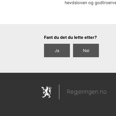
hevdsloven og godtroerve
Tilbakemeldingsskjema
Fant du det du lette etter?
Ja
Nei
Regjeringen.no