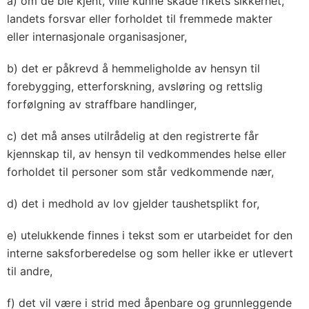
a) om de ble kjent, ville kunne skade rikets sikkerhet,
landets forsvar eller forholdet til fremmede makter
eller internasjonale organisasjoner,
b) det er påkrevd å hemmeligholde av hensyn til
forebygging, etterforskning, avsløring og rettslig
forfølgning av straffbare handlinger,
c) det må anses utilrådelig at den registrerte får
kjennskap til, av hensyn til vedkommendes helse eller
forholdet til personer som står vedkommende nær,
d) det i medhold av lov gjelder taushetsplikt for,
e) utelukkende finnes i tekst som er utarbeidet for den
interne saksforberedelse og som heller ikke er utlevert
til andre,
f) det vil være i strid med åpenbare og grunnleggende