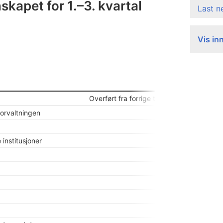
skapet for 1.–3. kvartal
Last 
Vis in
Overført fra forrige termin
Saldert bud
forvaltningen
0
8
institusjoner
30
1
928
408
145
927