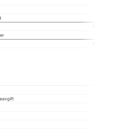
332
75
d
0
13 481
er
0
13 481
eavgift