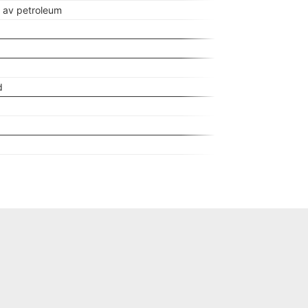
g av petroleum
d