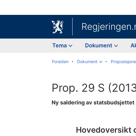
Regjeringen.
Tema
Dokument
A
Forsiden
Dokument
Proposisjoner
Prop. 29 S (201
Ny saldering av statsbudsjettet
Til
innholdsfortegnelse
Hovedoversikt 