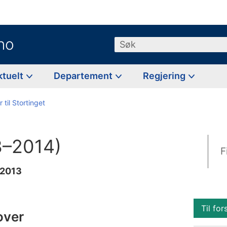
no
Søk
ktuelt
Departement
Regjering
 til Stortinget
3–2014)
F
 2013
Til for
over