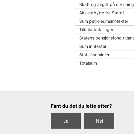
Skatt og avgift på utvinnin
Aksjeutbytte fra Statoil
Sum petroleumsinntekter
Tilbakebetalinger
Statens pensjonsfond utlan
Sum inntekter
Statslånemidler
Totalsum
Tilbakemeldingsskjema
Fant du det du lette etter?
Ja
Nei