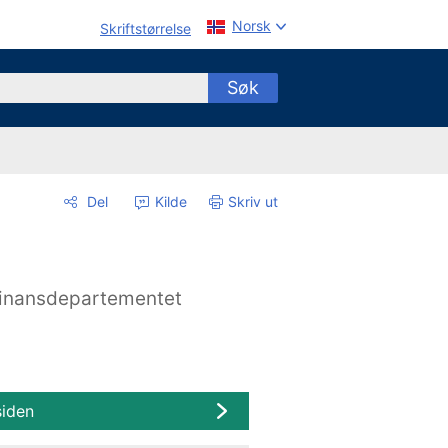
Norsk
Skriftstørrelse
Søk
Del
Kilde
Skriv ut
inansdepartementet
siden