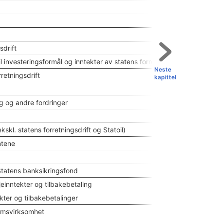
sdrift
til investeringsformål og inntekter av statens forretningsdrift i sam
Neste
retningsdrift
kapittel
g og andre fordringer
skl. statens forretningsdrift og Statoil)
ntene
 Statens banksikringsfond
einntekter og tilbakebetaling
kter og tilbakebetalinger
eumsvirksomhet