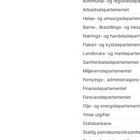
Kommunal- og regionaldepa
Arbeidsdepartementet
Helse- og omsorgsdeparte
Barne-, likestillings- og in
Nærings- og handelsdepar
Fiskeri- og kystdepartemen
Landbruks- og matdeparte
Samferdselsdepartementet
Miljøverndepartementet
Fornyings-, administrasjon
Finansdepartementet
Forsvarsdepartementet
Olje- og energidepartement
Ymse utgifter
Statsbankene
Statlig petroleumsvirksomh