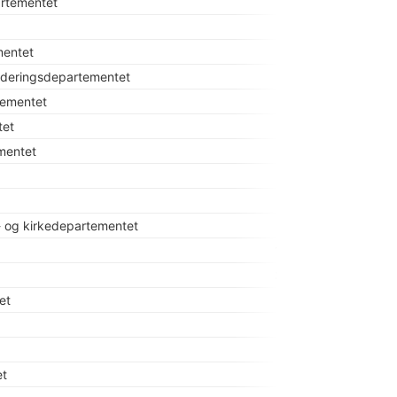
rtementet
1 200
647
mentet
342
kluderingsdepartementet
101
tementet
176
tet
680
mentet
233
585
394
s- og kirkedepartementet
292
1 046
3 551
et
488
0
890
et
0