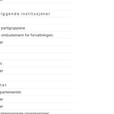
liggende institusjoner
il partigruppene
s ombudsmann for forvaltningen:
ter
t:
ter
tet
partementet:
ter
ter
 internasjonale organisasjoner: