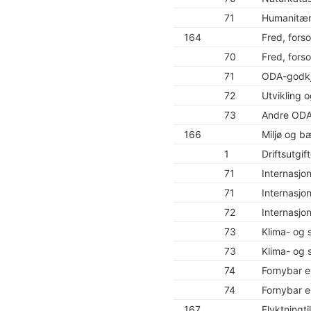
71
Humanitær
164
Fred, fors
70
Fred, fors
71
ODA-godkj
72
Utvikling 
73
Andre ODA
166
Miljø og bæ
1
Driftsutgif
71
Internasjo
71
Internasjo
72
Internasjo
73
Klima- og
73
Klima- og
74
Fornybar 
74
Fornybar 
167
Flyktningti