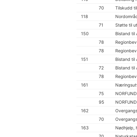
70
Tilskudd ti
118
Nordområde
71
Støtte til
150
Bistand til 
78
Regionbevi
78
Regionbevi
151
Bistand til 
72
Bistand ti
78
Regionbevi
161
Næringsutv
75
NORFUND –
95
NORFUND – 
162
Overgangs
70
Overgangs
163
Nødhjelp, 
70
Naturkatas