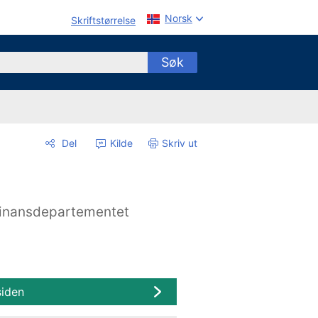
Norsk
Skriftstørrelse
Søk
Del
Kilde
Skriv ut
inansdepartementet
siden