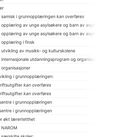
ter
il samisk i grunnopplæringen
kan overføres
il opplæring av unge asylsøkere og barn av asylsøkere
il opplæring av unge asylsøkere og barn av asylsøkere
l opplæring i finsk
l utvikling av musikk- og kulturskolene
il internasjonale utdanningsprogram og organisasjoner
l organisasjoner
tvikling i grunnopplæringen:
riftsutgifter
kan overføres
riftsutgifter
kan overføres
sentre i grunnopplæringen
sentre i grunnopplæringen
r økt lærertetthet
il NAROM
l særskilte skoler: