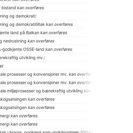
 bistand
kan overføres
oning og demokrati:
oning og demokratitiltak
kan overføres
ente land på Balkan
kan overføres
og nedrustning
kan overføres
-godkjente OSSE-land
kan overføres
rekraftig utvikling mv.:
ter
nale prosesser og konvensjoner mv.
kan overføres
nale prosesser og konvensjoner mv.
kan overføres
nale miljøprosesser og bærekraftig utvikling
kan overføres
 skogsatsingen
kan overføres
 skogsatsingen
kan overføres
energi
kan overføres
energi
kan overføres
ltak i Norge, godkjent som utviklingshjelp (ODA):