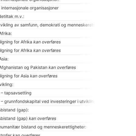
l internasjonale organisasjoner
tiltak m.v.:
 utvikling av samfunn, demokrati og menneskerettigheter mv.
kan over
Afrika:
lgning for Afrika
kan overføres
lgning for Afrika
kan overføres
Asia:
l Afghanistan og Pakistan
kan overføres
lgning for Asia
kan overføres
ikling:
 tapsavsetting
grunnfondskapital ved investeringer i utviklingsland
bistand (gap):
bistand (gap)
kan overføres
humanitær bistand og menneskerettigheter:
trofer
kan overføres