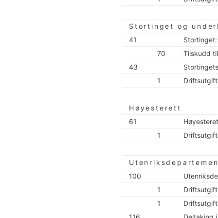
Stortinget og under
41
Stortinget:
70
Tilskudd t
43
Stortinget
1
Driftsutgif
Høyesterett
61
Høyesteret
1
Driftsutgif
Utenriksdepartemen
100
Utenriksde
1
Driftsutgif
1
Driftsutgif
116
Deltaking i