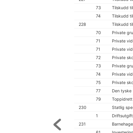
73
Tilskudd ti
74
Tilskudd t
228
Tilskudd ti
70
Private gr
71
Private vi
71
Private vi
72
Private sk
73
Private gr
74
Private vi
75
Private sk
77
Den tyske 
79
Toppidrett
230
Statlig sp
1
Driftsutgif
231
Barnehage
61
Investerin