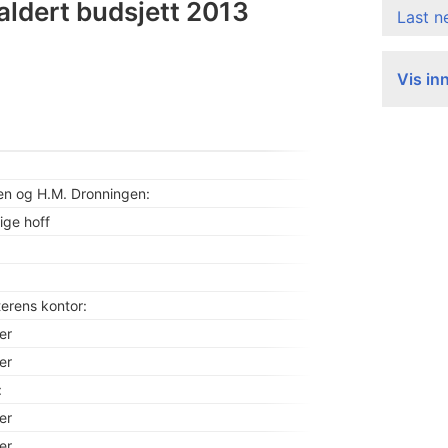
Saldert budsjett 2013
Last 
Vis in
en og H.M. Dronningen:
ige hoff
terens kontor:
ter
ter
:
ter
ter