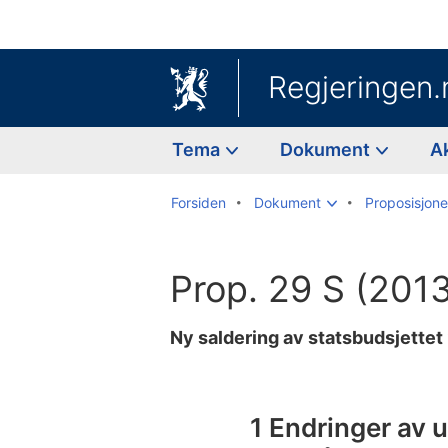
Regjeringen.
Tema
Dokument
A
Forsiden
Dokument
Proposisjoner
Prop. 29 S (201
Ny saldering av statsbudsjettet
Til
innholdsfortegnelse
1 Endringer av ut