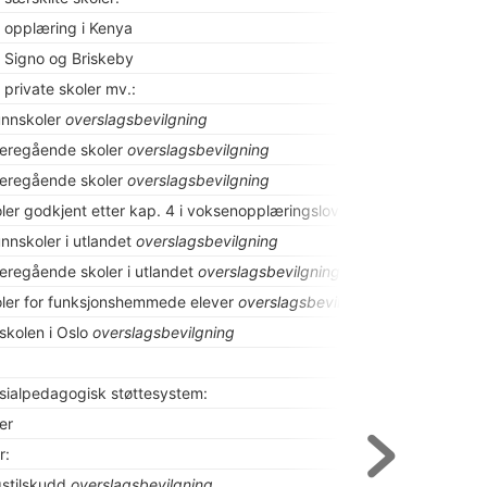
l opplæring i Kenya
il Signo og Briskeby
l private skoler mv.:
unnskoler
overslagsbevilgning
deregående skoler
overslagsbevilgning
deregående skoler
overslagsbevilgning
oler godkjent etter kap. 4 i voksenopplæringsloven
overslagsbevilgn
unnskoler i utlandet
overslagsbevilgning
deregående skoler i utlandet
overslagsbevilgning
oler for funksjonshemmede elever
overslagsbevilgning
skolen i Oslo
overslagsbevilgning
esialpedagogisk støttesystem:
ter
r:
gstilskudd
overslagsbevilgning