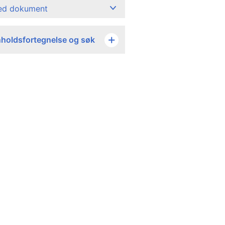
ned dokument
nholdsfortegnelse og søk