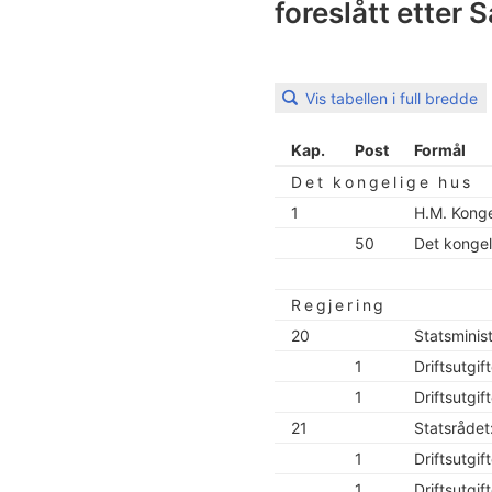
foreslått etter 
Vis tabellen i full bredde
Kap.
Post
Formål
Det kongelige hus
1
H.M. Kong
50
Det kongel
Regjering
20
Statsminis
1
Driftsutgif
1
Driftsutgif
21
Statsrådet
1
Driftsutgif
1
Driftsutgif