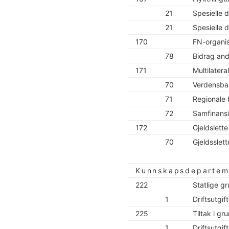
21
Spesielle d
21
Spesielle d
170
FN-organis
78
Bidrag and
171
Multilatera
70
Verdensb
71
Regionale
72
Samfinansi
172
Gjeldslette
70
Gjeldsslet
Kunnskapsdepartem
222
Statlige g
1
Driftsutgif
225
Tiltak i g
1
Driftsutgif