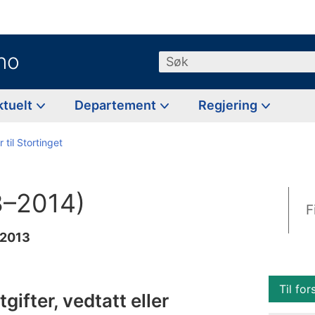
no
Søk
ktuelt
Departement
Regjering
 til Stortinget
3–2014)
F
 2013
Til for
gifter, vedtatt eller