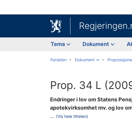
Regjeringen.
Tema
Dokument
A
Forsiden
Dokument
Proposisjoner
Prop. 34 L (200
Endringer i lov om Statens Pen
apotekvirksomhet mv. og lov om
r
...
(Vis hele tittelen)
Til
e
innholdsfortegnelse