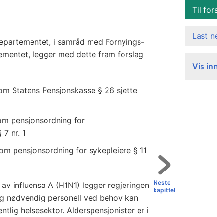
Til for
Last 
departementet, i samråd med Fornyings-
ementet, legger med dette fram forslag
Vis in
6 om Statens Pensjonskasse § 26 sjette
1 om pensjonsordning for
7 nr. 1
2 om pensjonsordning for sykepleiere § 11
Neste
 av influensa A (H1N1) legger regjeringen
kapittel
rt og nødvendig personell ved behov kan
fentlig helsesektor. Alderspensjonister er i