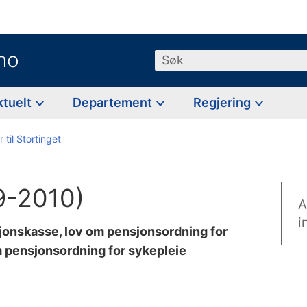
no
Søk
ktuelt
Departement
Regjering
 til Stortinget
9-2010)
A
i
sjonskasse, lov om pensjonsordning for
 pensjonsordning for sykepleie