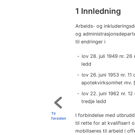
(
t
1 Innledning
i
d
Arbeids- og inkluderings
s
og administrasjonsdepart
til endringer i
b
e
lov 28. juli 1949 nr. 2
g
ledd
r
lov 26. juni 1953 nr. 1
e
apotekvirksomhet mv. § 
n
s
lov 22. juni 1962 nr. 1
e
tredje ledd
t
Til
I forbindelse med utbrudd
u
forsiden
til rette for at kvalifise
n
mobiliseres til arbeid i of