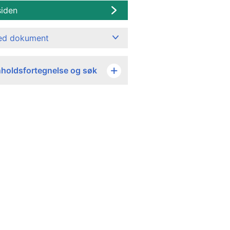
siden
ned dokument
nholdsfortegnelse og søk