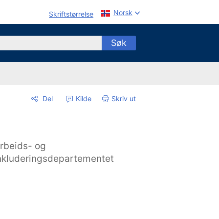
Norsk
Skriftstørrelse
Søk
Del
Kilde
Skriv ut
rbeids- og
nkluderingsdepartementet