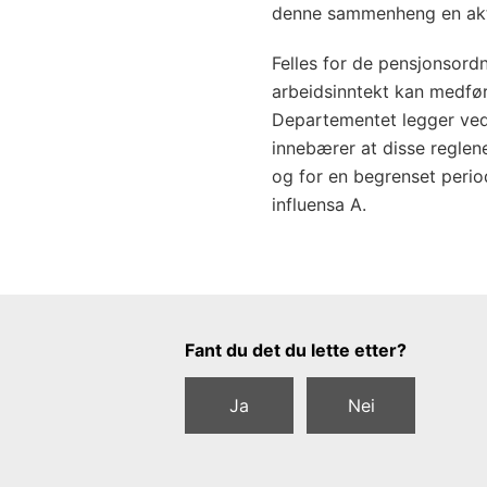
n
denne sammenheng en aktu
t
a
Felles for de pensjonsordn
k
arbeidsinntekt kan medføre
Departementet legger ved
f
innebærer at disse reglen
r
og for en begrenset perio
a
influensa A.
a
v
k
o
r
Tilbakemeldingsskjema
Fant du det du lette etter?
t
i
Ja
Nei
n
g