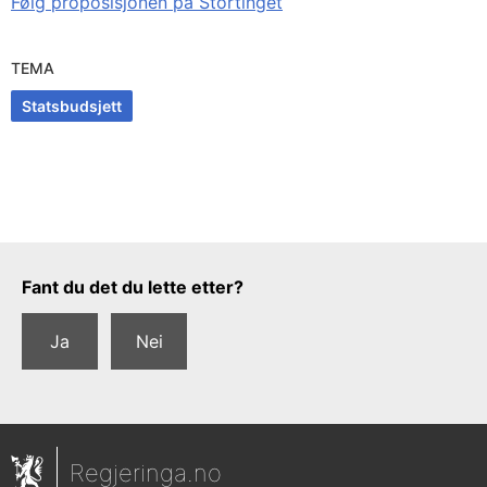
Følg proposisjonen på Stortinget
TEMA
Statsbudsjett
Tilbakemeldingsskjema
Fant du det du lette etter?
Ja
Nei
Regjeringa.no