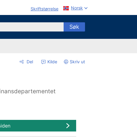
Norsk
Skriftstørrelse
Søk
Del
Kilde
Skriv ut
inansdepartementet
siden