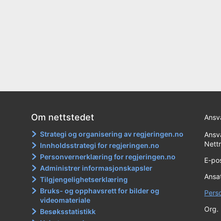
Om nettstedet
Ansva
Strategi og organisering av regjeringen.no
Ansva
Nett
Innholdsstrategi for regjeringen.no
Personvernerklæring for regjeringen.no
E-po
Administrer informasjonskapsler
Ansat
Tilgjengelighetserklæring
Bruks- og opphavsrett for bilder og
Pers
videomateriale
Org.
Besøksstatistikk