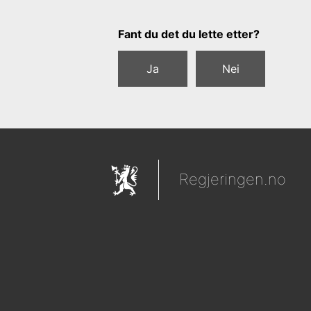
Tilbakemeldingsskjema
Fant du det du lette etter?
Ja
Nei
Regjeringen.no