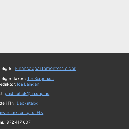
Finansdepartementets sider
rlig for
rlig redaktør:
Tor Borgersen
redaktør:
Ida Laingen
st:
postmottak@fin.dep.no
te i FIN:
Depkatalog
onvernerklæring for FIN
 nr. 972 417 807