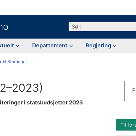
no
Søk
ktuelt
Departement
Regjering
 til Stortinget
22–2023)
F
iteringer i statsbudsjettet 2023
Til for