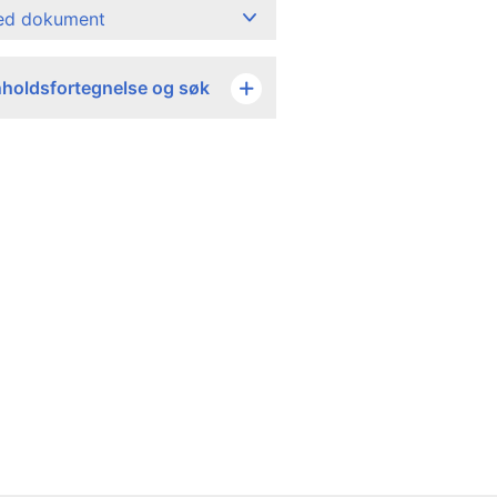
ned dokument
nholdsfortegnelse og søk