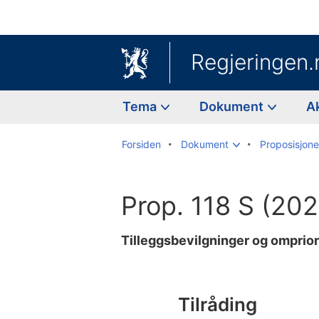
Regjeringen.
Tema
Dokument
A
Forsiden
Dokument
Proposisjoner
Prop. 118 S (20
Tilleggsbevilgninger og omprior
Til
innholdsfortegnelse
Tilråding