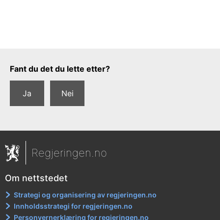
Tilbakemeldingsskjema
Fant du det du lette etter?
Ja
Nei
Regjeringen.no
Om nettstedet
Strategi og organisering av regjeringen.no
Innholdsstrategi for regjeringen.no
Personvernerklæring for regjeringen.no