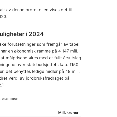
lt av denne protokollen vises det til
023.
uligheter i 2024
ske forutsetninger som fremgår av tabell
n har en økonomisk ramme på 4 147 mill.
at målprisene økes med et fullt årsutslag
gningene over statsbudsjettets kap. 1150
r, det benyttes ledige midler på 48 mill.
dret verdi av jordbruksfradraget på
.1.
vtalerammen
Mill. kroner