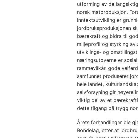
utforming av de langsikti
norsk matproduksjon. For
inntektsutvikling er grunn
jordbruksproduksjonen sk
bærekraft og bidra til god
miljøprofil og styrking av 
utviklings- og omstillingst
næringsutøverne er sosial 
rammevilkår, gode velferd
samfunnet produserer jor
hele landet, kulturlandsk
selvforsyning gir høyere 
viktig del av et bærekraf
dette tilgang på trygg no
Årets forhandlinger ble 
Bondelag, etter at jordbru