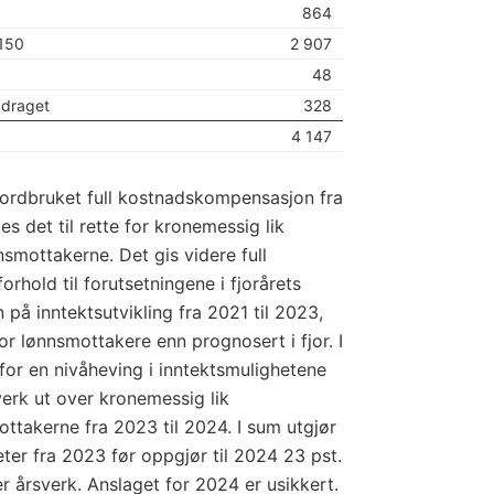
864
1150
2 907
48
adraget
328
4 147
jordbruket full kostnadskompensasjon fra
es det til rette for kronemessig lik
smottakerne. Det gis videre full
orhold til forutsetningene i fjorårets
på inntektsutvikling fra 2021 til 2023,
for lønnsmottakere enn prognosert i fjor. I
e for en nivåheving i inntektsmulighetene
erk ut over kronemessig lik
ttakerne fra 2023 til 2024. I sum utgjør
ter fra 2023 før oppgjør til 2024 23 pst.
er årsverk. Anslaget for 2024 er usikkert.