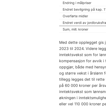
Endring i målpriser
Endret bevilgning på kap. 
Overførte midler
Endret verdi av jordbruksfr
Sum, mill. kroner
Med dette opplegget gis 
2023 til 2024. Videre legg
inntektsvekst som for lønn
kompensasjon for avvik i f
oppgjør, både med hensyn 
og større vekst i årslønn 
tillegg legges det til rett
på 60 000 kroner per årsv
inntektsvekst som lønnsmo
økningen i inntektsmulighe
eller vel 110 000 kroner p