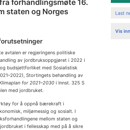
 fra forhandlingsmøte 16.
m staten og Norges
Last 
Vis in
forutsetninger
e avtalen er regjeringens politiske
handling av jordbruksoppgjøret i 2022 i
og budsjettforliket med Sosialistisk
(2021–2022), Stortingets behandling av
Klimaplan for 2021–2030
i Innst. 325 S
len med jordbruket.
rktøy for å oppnå bærekraft i
onomisk, miljømessig og sosialt. I
uksforhandlingene mellom staten og
jordbruket i fellesskap med på å sikre