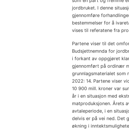
som én part og fremme et f
jordbruket. I denne situas
gjennomføre forhandlinge
bestemmelser for å ivaret
vises til referatene fra pr
Partene viser til det omfo
Budsjettnemnda for jordb
i forkant av oppgjøret klar
gjennomført på ordinær må
grunnlagsmaterialet som 
2022: 14. Partene viser vid
10 900 mill. kroner var s
år i en situasjon med eks
matproduksjonen. Årets av
avtaleperiode, i en situas
delvis er på vei ned. Det g
økning i inntektsmulighete