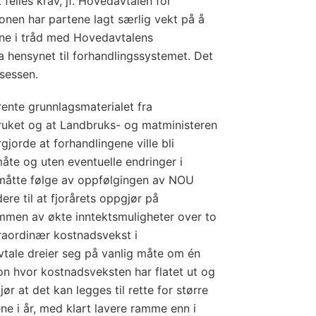
elles krav, jf. Hovedavtalen for
jonen har partene lagt særlig vekt på å
ne i tråd med Hovedavtalens
a hensynet til forhandlingssystemet. Det
osessen.
rente grunnlagsmaterialet fra
ruket og at Landbruks- og matministeren
gjorde at forhandlingene ville bli
te og uten eventuelle endringer i
måtte følge av oppfølgingen av NOU
ere til at fjorårets oppgjør på
ummen av økte inntektsmuligheter over to
traordinær kostnadsvekst i
tale dreier seg på vanlig måte om én
jon hvor kostnadsveksten har flatet ut og
jør at det kan legges til rette for større
ne i år, med klart lavere ramme enn i