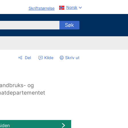
Norsk
Skriftstørrelse
Søk
Del
Kilde
Skriv ut
andbruks- og
atdepartementet
siden