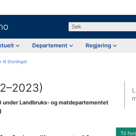
no
Søk
ktuelt
Departement
Regjering
 til Stortinget
22–2023)
L
m
23 under Landbruks- og matdepartementet
)
Til for