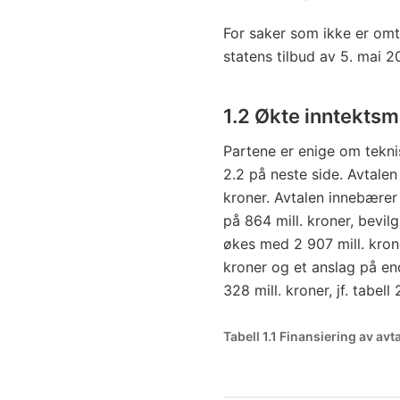
For saker som ikke er omta
statens tilbud av 5. mai 2
1.2 Økte inntektsm
Partene er enige om tekni
2.2 på neste side. Avtale
kroner. Avtalen innebærer 
på 864 mill. kroner, bevil
økes med 2 907 mill. krone
kroner og et anslag på en
328 mill. kroner, jf. tabell 2
Tabell 1.1 Finansiering av a