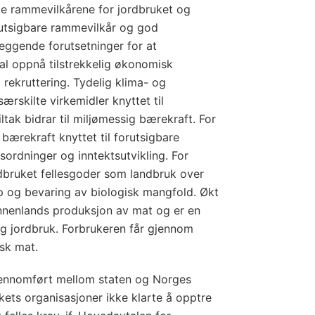
ge rammevilkårene for jordbruket og
utsigbare rammevilkår og god
leggende forutsetninger for at
al oppnå tilstrekkelig økonomisk
 rekruttering. Tydelig klima- og
særskilte virkemidler knyttet til
iltak bidrar til miljømessig bærekraft. For
bærekraft knyttet til forutsigbare
sordninger og inntektsutvikling. For
dbruket fellesgoder som landbruk over
ap og bevaring av biologisk mangfold. Økt
innenlands produksjon av mat og er en
tig jordbruk. Forbrukeren får gjennom
rsk mat.
gjennomført mellom staten og Norges
kets organisasjoner ikke klarte å opptre