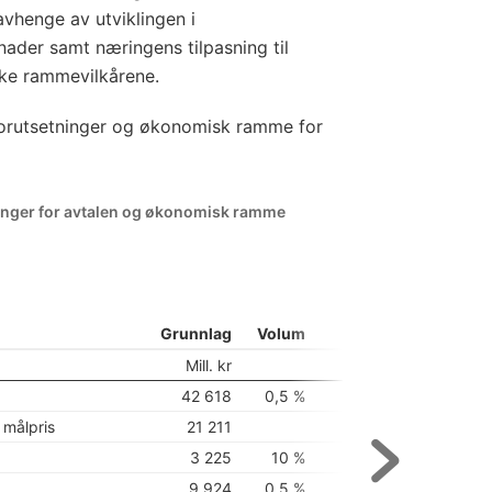
 avhenge av utviklingen i
ader samt næringens tilpasning til
ke rammevilkårene.
 forutsetninger og økonomisk ramme for
ninger for avtalen og økonomisk ramme
Grunnlag
Volum
Pris
Sum
Mill. kr
Mill. kr
42 618
0,5 %
210
 målpris
21 211
3,3 %
700
3 225
10 %
-40 %
-1 100
9 924
0,5 %
3,3 %
380