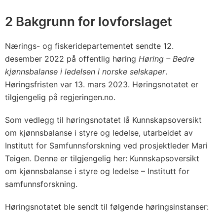
m
m
2 Bakgrunn for lovforslaget
e
l
Nærings- og fiskeridepartementet sendte 12.
s
desember 2022 på offentlig høring
Høring – Bedre
e
kjønnsbalanse i ledelsen i norske selskaper
.
a
Høringsfristen var 13. mars 2023. Høringsnotatet er
tilgjengelig på regjeringen.no.
v
d
Som vedlegg til høringsnotatet lå Kunnskapsoversikt
i
om kjønnsbalanse i styre og ledelse, utarbeidet av
r
Institutt for Samfunnsforskning ved prosjektleder Mari
e
Teigen. Denne er tilgjengelig her: Kunnskapsoversikt
k
om kjønnsbalanse i styre og ledelse – Institutt for
t
samfunnsforskning.
i
Høringsnotatet ble sendt til følgende høringsinstanser:
v