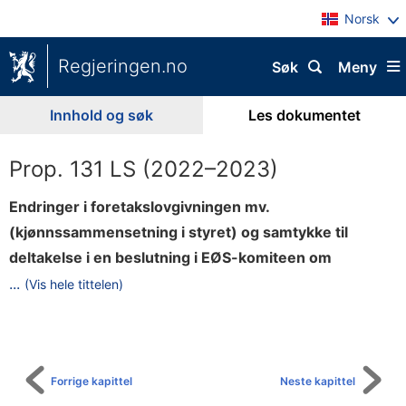
Norsk
Regjeringen.no
Søk
Meny
Innhold og søk
Les dokumentet
Prop. 131 LS (2022–2023)
Endringer i foretakslovgivningen mv.
(kjønnssammensetning i styret) og samtykke til
deltakelse i en beslutning i EØS-komiteen om
i
...
(Vis hele tittelen)
Til
n
innholdsfortegnelse
n
l
e
Forrige kapittel
Neste kapittel