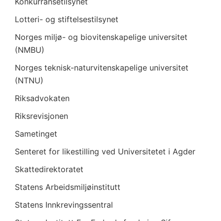
S
Konkurransetilsynet
-
Lotteri- og stiftelsestilsynet
a
Norges miljø- og biovitenskapelige universitet
v
(NMBU)
t
Norges teknisk-naturvitenskapelige universitet
a
(NTNU)
l
e
Riksadvokaten
n
Riksrevisjonen
Sametinget
Senteret for likestilling ved Universitetet i Agder
Skattedirektoratet
Statens Arbeidsmiljøinstitutt
Statens Innkrevingssentral