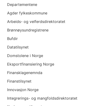
(
Departementene
E
Agder fylkeskommune
U
)
Arbeids- og velferdsdirektoratet
2
Brønnøysundregistrene
0
Bufdir
2
2
Datatilsynet
/
Domstolene i Norge
2
Eksportfinansiering Norge
3
Finansklagenemnda
8
1
Finanstilsynet
i
Innovasjon Norge
E
Integrerings- og mangfoldsdirektoratet
Ø