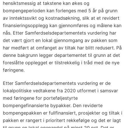
hensiktsmessig at takstene kan økes og
bompengeperioden kan forlenges med 5 år på grunn
av inntektssvikt og kostnadsøkning, slik at et revidert
finansieringsopplegg kan gjennomføres og målene kan
nås. Etter Samferdselsdepartementets vurdering har
det vært gjort en lokal gjennomgang av pakken som
har medført at omfanget av tiltak har blitt redusert. På
denne bakgrunn legger departementet til grunn at det
foreslåtte opplegget er tilstrekkelig i tråd med de nye
føringene.
Etter Samferdselsdepartementets vurdering er de
lokalpolitiske vedtakene fra 2020 utformet i samsvar
med føringene for porteføljestyrte
bompengefinansierte bypakker. Den reviderte
bompengepakken er fullfinansiert, prosjekter og tiltak i
pakken er rangert i prioritert rekkefølge og det er lagt
til grunn en lokal egenandel på minst 20 pst. Det er