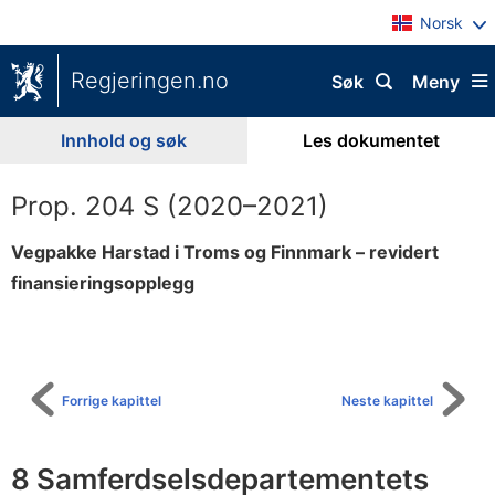
Norsk
Regjeringen.no
Søk
Meny
Innhold og søk
Les dokumentet
Prop. 204 S (2020–2021)
Vegpakke Harstad i Troms og Finnmark – revidert
finansieringsopplegg
Til
innholdsfortegnelse
Forrige kapittel
Neste kapittel
8 Samferdselsdepartementets