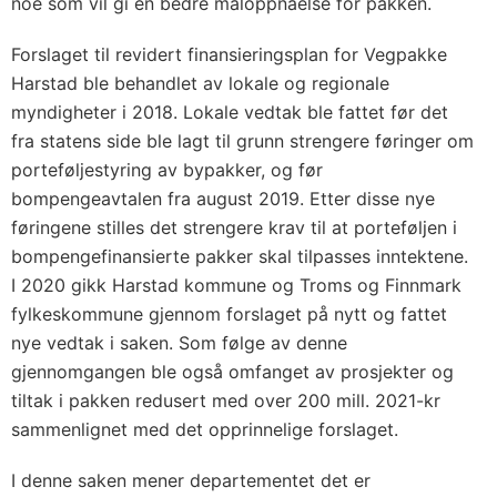
noe som vil gi en bedre måloppnåelse for pakken.
Forslaget til revidert finansieringsplan for Vegpakke
Harstad ble behandlet av lokale og regionale
myndigheter i 2018. Lokale vedtak ble fattet før det
fra statens side ble lagt til grunn strengere føringer om
porteføljestyring av bypakker, og før
bompengeavtalen fra august 2019. Etter disse nye
føringene stilles det strengere krav til at porteføljen i
bompengefinansierte pakker skal tilpasses inntektene.
I 2020 gikk Harstad kommune og Troms og Finnmark
fylkeskommune gjennom forslaget på nytt og fattet
nye vedtak i saken. Som følge av denne
gjennomgangen ble også omfanget av prosjekter og
tiltak i pakken redusert med over 200 mill. 2021-kr
sammenlignet med det opprinnelige forslaget.
I denne saken mener departementet det er