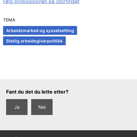
Følg proposisjonen på Stortinget
TEMA
Arbeidsmarked og sysselsetting
Statlig arbeidsgiverpolitikk
Tilbakemeldingsskjema
Fant du det du lette etter?
Ja
Nei