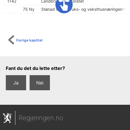
t
1142
Landbruksdirektoratet
r
75 Ny
Stønad til jordbruks- og veksthusnæringen for
ø
m
u
Forrige kapittel
t
g
i
f
Tilbakemeldingsskjema
Fant du det du lette etter?
t
e
Ja
Nei
r
)
Regjeringen.no