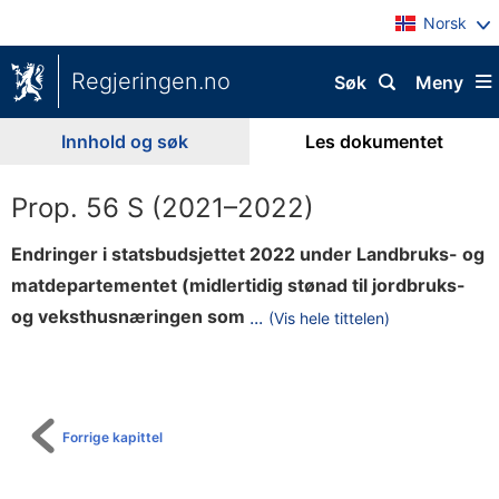
Norsk
Regjeringen.no
Søk
Meny
Innhold og søk
Les dokumentet
Prop. 56 S (2021–2022)
Endringer i statsbudsjettet 2022 under Landbruks- og
matdepartementet (midlertidig stønad til jordbruks-
f
og veksthusnæringen som
...
(Vis hele tittelen)
Til
ø
innholdsfortegnelse
l
g
e
Forrige kapittel
a