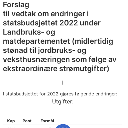
v
Forslag
e
til vedtak om endringer i
k
statsbudsjettet 2022 under
s
Landbruks- og
t
matdepartementet (midlertidig
r
stønad til jordbruks- og
a
o
veksthusnæringen som følge av
r
ekstraordinære strømutgifter)
d
i
I
n
I statsbudsjettet for 2022 gjøres følgende endringer:
æ
Utgifter:
r
e
s
Kap.
Post
Formål