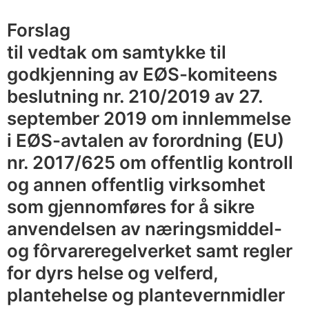
n
r
Forslag
.
til vedtak om samtykke til
2
godkjenning av EØS-komiteens
0
beslutning nr. 210/2019 av 27.
1
september 2019 om innlemmelse
7
i EØS-avtalen av forordning (EU)
/
6
nr. 2017/625 om offentlig kontroll
2
og annen offentlig virksomhet
5
som gjennomføres for å sikre
o
anvendelsen av næringsmiddel-
m
og fôrvareregelverket samt regler
o
for dyrs helse og velferd,
f
plantehelse og plantevernmidler
f