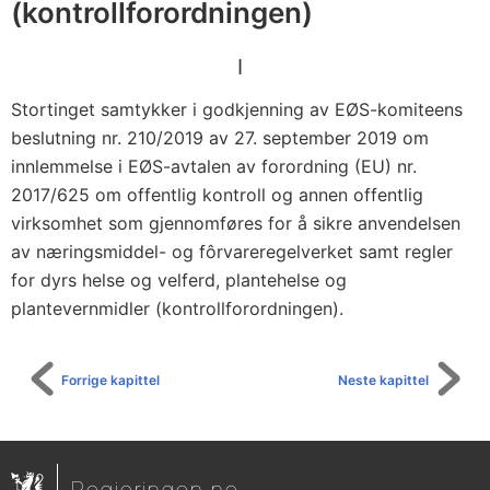
e
(kontrollforordningen)
n
t
I
l
Stortinget samtykker i godkjenning av EØS-komiteens
i
beslutning nr. 210/2019 av 27. september 2019 om
g
innlemmelse i EØS-avtalen av forordning (EU) nr.
k
2017/625 om offentlig kontroll og annen offentlig
o
virksomhet som gjennomføres for å sikre anvendelsen
n
av næringsmiddel- og fôrvareregelverket samt regler
t
for dyrs helse og velferd, plantehelse og
plantevernmidler (kontrollforordningen).
r
o
l
Forrige kapittel
Neste kapittel
l
o
g