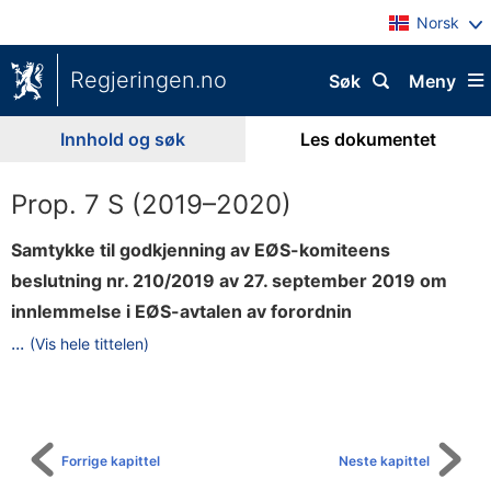
Norsk
Regjeringen.no
Søk
Meny
Innhold og søk
Les dokumentet
Prop. 7 S (2019–2020)
Samtykke til godkjenning av EØS-komiteens
beslutning nr. 210/2019 av 27. september 2019 om
innlemmelse i EØS-avtalen av forordnin
g
...
(Vis hele tittelen)
Til
(
innholdsfortegnelse
E
U
)
Forrige kapittel
Neste kapittel