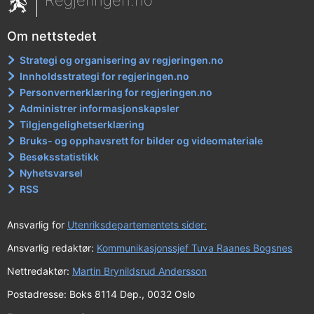
Regjeringen.no
a
n
Om nettstedet
n
e
Strategi og organisering av regjeringen.no
Innholdsstrategi for regjeringen.no
n
Personvernerklæring for regjeringen.no
o
Administrer informasjonskapsler
f
Tilgjengelighetserklæring
f
Bruks- og opphavsrett for bilder og videomateriale
Besøksstatistikk
e
Nyhetsvarsel
n
RSS
t
l
Ansvarlig for
Utenriksdepartementets sider:
i
Ansvarlig redaktør:
Kommunikasjonssjef Tuva Raanes Bogsnes
g
Nettredaktør:
Martin Brynildsrud Andersson
v
Postadresse: Boks 8114 Dep., 0032 Oslo
i