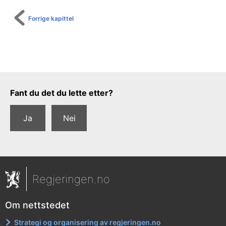
Forrige kapittel
Tilbakemeldingsskjema
Fant du det du lette etter?
Ja
Nei
Regjeringen.no
Om nettstedet
Strategi og organisering av regjeringen.no