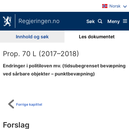
Norsk
Regjeringen.no
Søk
Meny
Innhold og søk
Les dokumentet
Prop. 70 L (2017–2018)
Endringer i politiloven mv. (tidsubegrenset bevæpning
ved sårbare objekter – punktbevæpning)
Til
innholdsfortegnelse
Forrige kapittel
Forslag