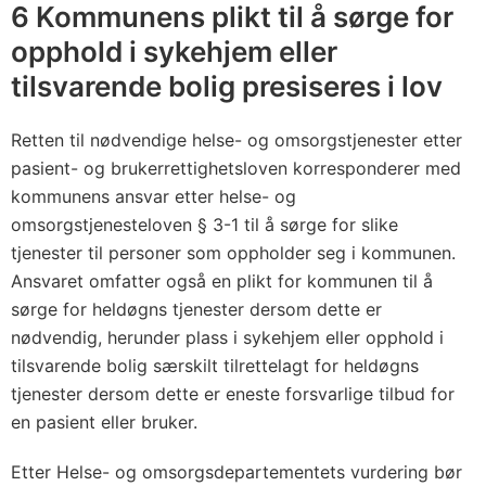
æ
6 Kommunens plikt til å sørge for
r
opphold i sykehjem eller
s
tilsvarende bolig presiseres i lov
k
i
Retten til nødvendige helse- og omsorgstjenester etter
l
pasient- og brukerrettighetsloven korresponderer med
t
kommunens ansvar etter helse- og
t
omsorgstjenesteloven § 3-1 til å sørge for slike
i
tjenester til personer som oppholder seg i kommunen.
l
Ansvaret omfatter også en plikt for kommunen til å
r
sørge for heldøgns tjenester dersom dette er
e
nødvendig, herunder plass i sykehjem eller opphold i
tilsvarende bolig særskilt tilrettelagt for heldøgns
t
tjenester dersom dette er eneste forsvarlige tilbud for
t
en pasient eller bruker.
e
l
Etter Helse- og omsorgsdepartementets vurdering bør