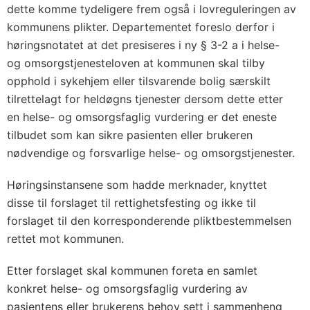
a
dette komme tydeligere frem også i lovreguleringen av
g
kommunens plikter. Departementet foreslo derfor i
t
høringsnotatet at det presiseres i ny § 3-2 a i helse-
f
og omsorgstjenesteloven at kommunen skal tilby
o
opphold i sykehjem eller tilsvarende bolig særskilt
r
tilrettelagt for heldøgns tjenester dersom dette etter
en helse- og omsorgsfaglig vurdering er det eneste
h
tilbudet som kan sikre pasienten eller brukeren
e
nødvendige og forsvarlige helse- og omsorgstjenester.
l
d
Høringsinstansene som hadde merknader, knyttet
ø
disse til forslaget til rettighetsfesting og ikke til
g
forslaget til den korresponderende pliktbestemmelsen
n
rettet mot kommunen.
s
Etter forslaget skal kommunen foreta en samlet
t
konkret helse- og omsorgsfaglig vurdering av
j
pasientens eller brukerens behov sett i sammenheng