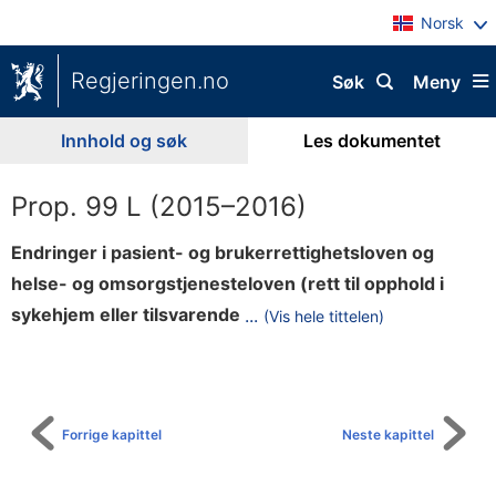
Norsk
Regjeringen.no
Søk
Meny
Innhold og søk
Les dokumentet
Prop. 99 L (2015–2016)
Endringer i pasient- og brukerrettighetsloven og
helse- og omsorgstjenesteloven (rett til opphold i
b
sykehjem eller tilsvarende
...
(Vis hele tittelen)
Til
o
innholdsfortegnelse
l
i
g
Forrige kapittel
Neste kapittel
s