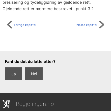
r
presisering og tydeliggjøring av gjeldende rett.
o
Gjeldende rett er nærmere beskrevet i punkt 3.2.
g
v
Forrige kapittel
Neste kapittel
e
n
t
e
l
Tilbakemeldingsskjema
Fant du det du lette etter?
i
s
Ja
Nei
t
e
r
)
Regjeringen.no