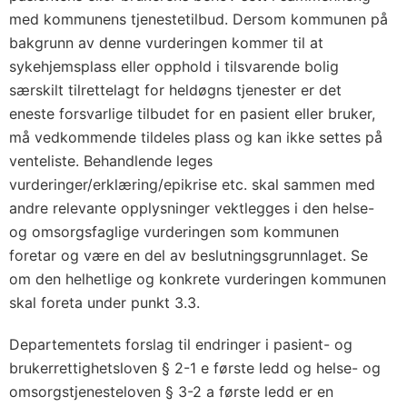
e
med kommunens tjenestetilbud. Dersom kommunen på
n
bakgrunn av denne vurderingen kommer til at
e
sykehjemsplass eller opphold i tilsvarende bolig
s
særskilt tilrettelagt for heldøgns tjenester er det
t
eneste forsvarlige tilbudet for en pasient eller bruker,
e
må vedkommende tildeles plass og kan ikke settes på
r
venteliste. Behandlende leges
–
vurderinger/erklæring/epikrise etc. skal sammen med
k
andre relevante opplysninger vektlegges i den helse-
r
og omsorgsfaglige vurderingen som kommunen
foretar og være en del av beslutningsgrunnlaget. Se
i
om den helhetlige og konkrete vurderingen kommunen
t
skal foreta under punkt 3.3.
e
r
Departementets forslag til endringer i pasient- og
i
brukerrettighetsloven § 2-1 e første ledd og helse- og
e
omsorgstjenesteloven § 3-2 a første ledd er en