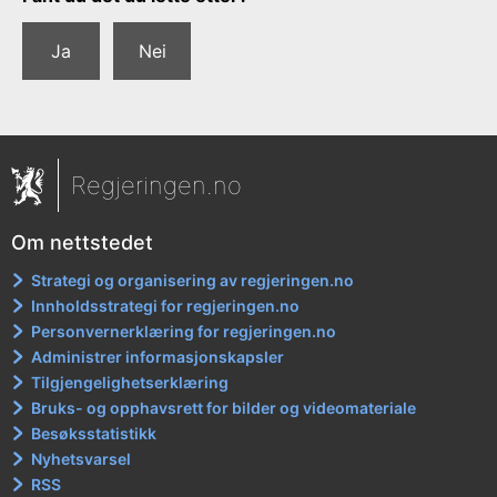
Ja
Nei
Regjeringen.no
Om nettstedet
Strategi og organisering av regjeringen.no
Innholdsstrategi for regjeringen.no
Personvernerklæring for regjeringen.no
Administrer informasjonskapsler
Tilgjengelighetserklæring
Bruks- og opphavsrett for bilder og videomateriale
Besøksstatistikk
Nyhetsvarsel
RSS