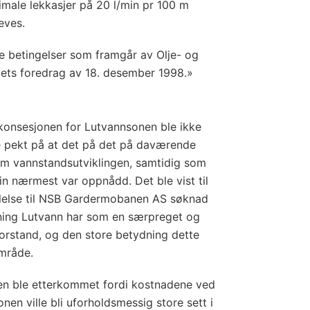
male lekkasjer på 20 l/min pr 100 m
eves.
de betingelser som framgår av Olje- og
ets foredrag av 18. desember 1998.»
onsesjonen for Lutvannsonen ble ikke
pekt på at det på det på daværende
om vannstandsutviklingen, samtidig som
in nærmest var oppnådd. Det ble vist til
talelse til NSB Gardermobanen AS søknad
ning Lutvann har som en særpreget og
 forstand, og den store betydning dette
område.
en ble etterkommet fordi kostnadene ved
sonen ville bli uforholdsmessig store sett i