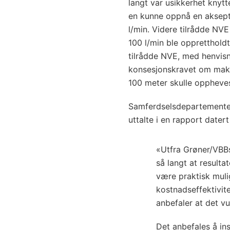
langt var usikkerhet knytt
en kunne oppnå en aksept
l/min. Videre tilrådde NVE
100 l/min ble oppretthold
tilrådde NVE, med henvisni
konsesjonskravet om maksi
100 meter skulle oppheve
Samferdselsdepartementet
uttalte i en rapport dater
«Utfra Grøner/VBBs
så langt at resulta
være praktisk mul
kostnadseffektivit
anbefaler at det vu
Det anbefales å ins