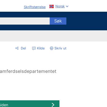
Norsk
Skriftstørrelse
Søk
Del
Kilde
Skriv ut
amferdselsdepartementet
siden