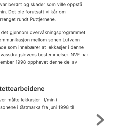
 var berørt og skader som ville oppstå
in. Det ble forutsatt vilkår om
rrenget rundt Puttjernene.
le det gjennom overvåkningsprogrammet
 kommunikasjon mellom sonen Lutvann
noe som innebærer at lekkasjer i denne
v vassdragslovens bestemmelser. NVE har
november 1998 opphevet denne del av
 tettearbeidene
ver målte lekkasjer i l/min i
sonene i Østmarka fra juni 1998 til