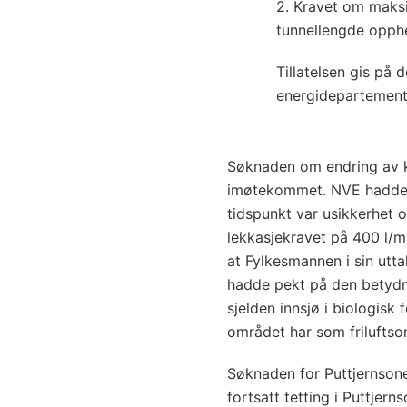
2. Kravet om maksi
tunnellengde opph
Tillatelsen gis på 
energidepartement
Søknaden om endring av k
imøtekommet. NVE hadde 
tidspunkt var usikkerhet 
lekkasjekravet på 400 l/m
at Fylkesmannen i sin ut
hadde pekt på den betyd
sjelden innsjø i biologisk
området har som frilufts
Søknaden for Puttjernson
fortsatt tetting i Puttjern