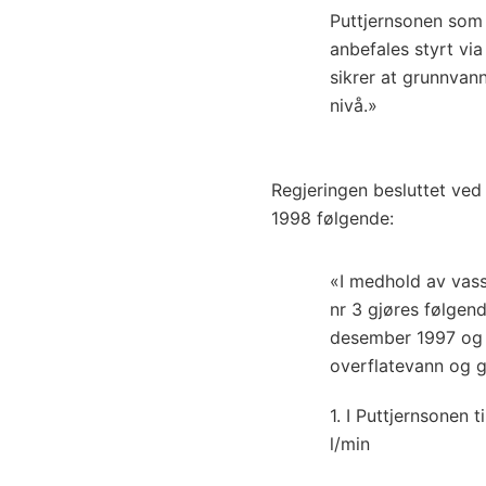
Puttjernsonen som t
anbefales styrt vi
sikrer at grunnvan
nivå.»
Regjeringen besluttet ved
1998 følgende:
«I medhold av vass
nr 3 gjøres følgen
desember 1997 og 1
overflatevann og 
1. I Puttjernsonen
l/min