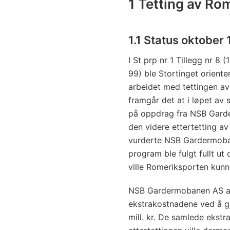
1 Tetting av Ro
1.1 Status oktober
I St prp nr 1 Tillegg nr 8 
99) ble Stortinget oriente
arbeidet med tettingen a
framgår det at i løpet a
på oppdrag fra NSB Gard
den videre ettertetting a
vurderte NSB Gardermoban
program ble fulgt fullt u
ville Romeriksporten kunn
NSB Gardermobanen AS an
ekstrakostnadene ved å g
mill. kr. De samlede ekst