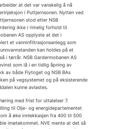
earbeider at det var vanskelig å nå
rinjeksjon i Puttjernsonen. Nytten ved
Puttjernsonen stod etter NSB
ring ikke i rimelig forhold til
banen AS opplyste at det i
ablert et vanninfiltrasjonsanlegg som
 grunnvannstanden kan holdes på et
gså i tørrår. NSB Gardermobanen AS
inst som lå i en tidlig åpning av
kk av både Flytoget og NSB BAs
fikken på vegsystemet og på eksisterende
dalen kunne avlastes.
ring med frist for uttalelser 7.
illing til Olje- og energidepartementet
om å øke innlekkasjen fra 400 til 500
e ble imøtekommet. NVE mente at det så