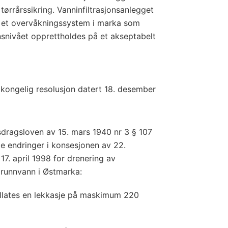
ørrårssikring. Vanninfiltrasjonsanlegget
a et overvåkningssystem i marka som
nsnivået opprettholdes på et akseptabelt
 kongelig resolusjon datert 18. desember
dragsloven av 15. mars 1940 nr 3 § 107
de endringer i konsesjonen av 22.
7. april 1998 for drenering av
grunnvann i Østmarka:
 tillates en lekkasje på maskimum 220