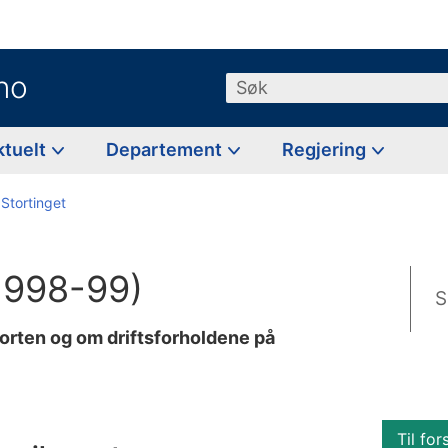
no
Søk
ktuelt
Departement
Regjering
 Stortinget
(1998-99)
S
orten og om driftsforholdene på
Til for