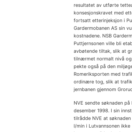
resultatet av utførte tett
konsesjonskravet med ette
fortsatt etterinjeksjon i 
Gardermobanen AS sin vurde
kostnadene. NSB Gardermo
Puttjernsonen ville bli et
avbøtende tiltak, slik at
tilnærmet normalt nivå o
pekte også på den miljøgev
Romeriksporten med trafi
ordinære tog, slik at tra
jernbanen gjennom Grorud
NVE sendte søknaden på hø
desember 1998. I sin innst
tilrådde NVE at søknaden 
l/min i Lutvannsonen ikk