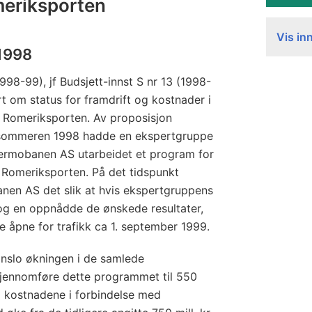
meriksporten
Vis in
 1998
(1998-99), jf Budsjett-innst S nr 13 (1998-
rt om status for framdrift og kostnader i
v Romeriksporten. Av proposisjon
v sommeren 1998 hadde en ekspertgruppe
ermobanen AS utarbeidet et program for
v Romeriksporten. På det tidspunkt
en AS det slik at hvis ekspertgruppens
t og en oppnådde de ønskede resultater,
e åpne for trafikk ca 1. september 1999.
slo økningen i de samlede
jennomføre dette programmet til 550
ra kostnadene i forbindelse med