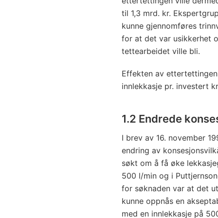
ettertettingen ville dermed
til 1,3 mrd. kr. Ekspertgr
kunne gjennomføres trinnvi
for at det var usikkerhet
tettearbeidet ville bli.
Effekten av ettertettingen
innlekkasje pr. investert k
1.2 Endrede konse
I brev av 16. november 
endring av konsesjonsvilk
søkt om å få øke lekkasje
500 l/min og i Puttjernson
for søknaden var at det 
kunne oppnås en akseptab
med en innlekkasje på 500