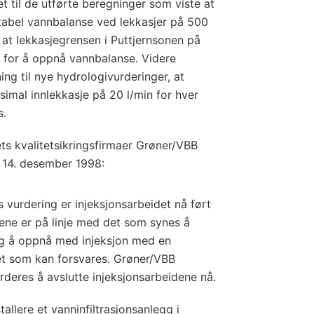
et til de utførte beregninger som viste at
abel vannbalanse ved lekkasjer på 500
 at lekkasjegrensen i Puttjernsonen på
t for å oppnå vannbalanse. Videre
ng til nye hydrologivurderinger, at
mal innlekkasje på 20 l/min for hver
s.
s kvalitetsikringsfirmaer Grøner/VBB
t 14. desember 1998:
 vurdering er injeksjonsarbeidet nå ført
tene er på linje med det som synes å
ig å oppnå med injeksjon med en
et som kan forsvares. Grøner/VBB
rderes å avslutte injeksjonsarbeidene nå.
tallere et vanninfiltrasjonsanlegg i