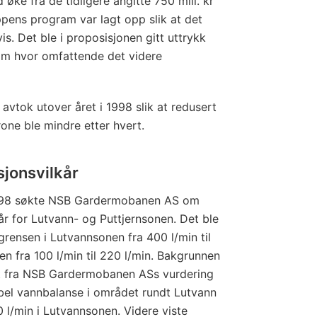
 øke fra de tidligere angitte 750 mill. kr
uppens program var lagt opp slik at det
s. Det ble i proposisjonen gitt uttrykk
 om hvor omfattende det videre
 avtok utover året i 1998 slik at redusert
rone ble mindre etter hvert.
sjonsvilkår
1998 søkte NSB Gardermobanen AS om
år for Lutvann- og Puttjernsonen. Det ble
grensen i Lutvannsonen fra 400 l/min til
en fra 100 l/min til 220 l/min. Bakgrunnen
ut fra NSB Gardermobanen ASs vurdering
el vannbalanse i området rundt Lutvann
 l/min i Lutvannsonen. Videre viste