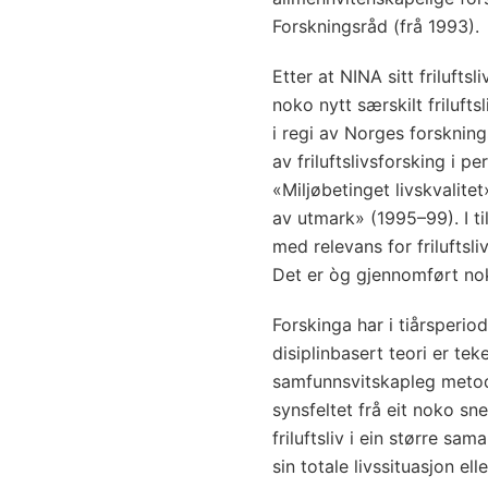
Forskningsråd (frå 1993).
Etter at NINA sitt frilufts
noko nytt særskilt friluf
i regi av Norges forskning
av friluftslivsforsking i 
«Miljøbetinget livskvalite
av utmark» (1995–99). I t
med relevans for friluftsl
Det er òg gjennomført nok
Forskinga har i tiårsperiod
disiplinbasert teori er tek
samfunnsvitskapleg metode
synsfeltet frå eit noko sne
friluftsliv i ein større s
sin totale livssituasjon el