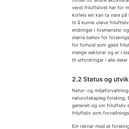
verdi friluftslivet har for
korleis ein kan ta vare på
til å kunne utøve friluftsl
endringar i livsmønster og
større behov for forsking
for forhold som gjeld frilu
mange sektorar og er i stø
til utfordringar i alle dela
2.2 Status og utvik
Natur- og miljøforvaltninga
naturvitskapleg forsking. 
generelt og om friluftsliv
friluftsliv som forvaltnin
Ein reknar med at forsking