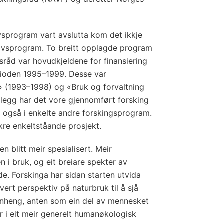
livsprogram vart avslutta kom det ikkje
tslivsprogram. To breitt opplagde program
sråd var hovudkjeldene for finansiering
perioden 1995–1999. Desse var
t» (1993–1998) og «Bruk og forvaltning
illegg har det vore gjennomført forsking
iv også i enkelte andre forskingsprogram.
re enkeltståande prosjekt.
en blitt meir spesialisert. Meir
en i bruk, og eit breiare spekter av
. Forskinga har sidan starten utvida
vert perspektiv på naturbruk til å sjå
amanheng, anten som ein del av mennesket
ler i eit meir generelt humanøkologisk