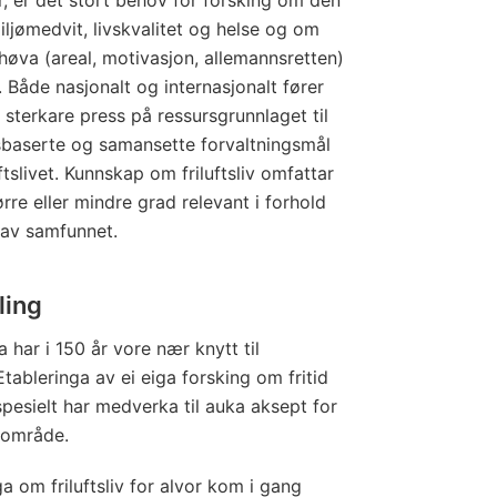
 miljømedvit, livskvalitet og helse og om
 høva (areal, motivasjon, allemannsretten)
iv. Både nasjonalt og internasjonalt fører
 sterkare press på ressursgrunnlaget til
sbaserte og samansette forvaltningsmål
ftslivet. Kunnskap om friluftsliv omfattar
rre eller mindre grad relevant i forhold
r av samfunnet.
ling
 har i 150 år vore nær knytt til
Etableringa av ei eiga forsking om fritid
 spesielt har medverka til auka aksept for
gsområde.
a om friluftsliv for alvor kom i gang