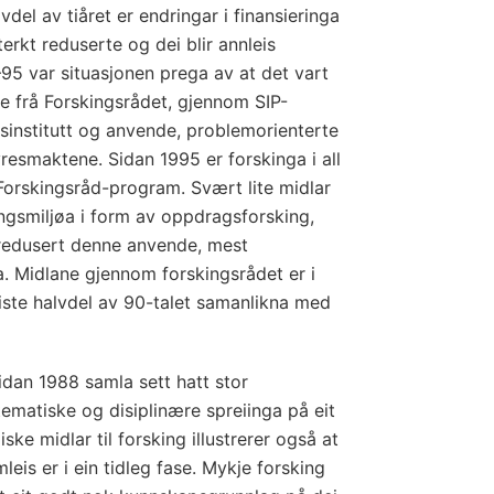
del av tiåret er endringar i finansieringa
terkt reduserte og dei blir annleis
–95 var situasjonen prega av at det vart
åde frå Forskingsrådet, gjennom SIP-
gsinstitutt og anvende, problemorienterte
yresmaktene. Sidan 1995 er forskinga i all
Forskingsråd-program. Svært lite midlar
ningsmiljøa i form av oppdragsforsking,
 redusert denne anvende, mest
a. Midlane gjennom forskingsrådet er i
 siste halvdel av 90-talet samanlikna med
idan 1988 samla sett hatt stor
ematiske og disiplinære spreiinga på eit
 midlar til forsking illustrerer også at
mleis er i ein tidleg fase. Mykje forsking