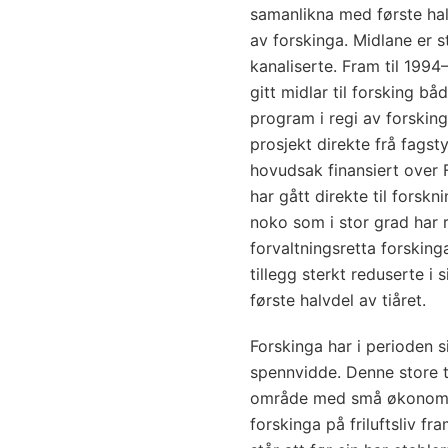
samanlikna med første halv
av forskinga. Midlane er s
kanaliserte. Fram til 1994
gitt midlar til forsking b
program i regi av forskin
prosjekt direkte frå fagst
hovudsak finansiert over 
har gått direkte til forsk
noko som i stor grad har
forvaltningsretta forsking
tillegg sterkt reduserte i
første halvdel av tiåret.
Forskinga har i perioden s
spennvidde. Denne store t
område med små økonomiske
forskinga på friluftsliv fra