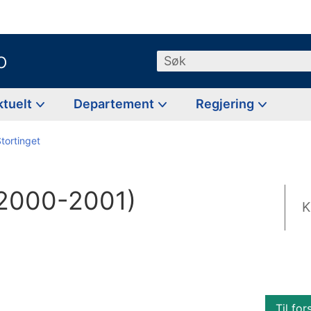
o
Søk
ktuelt
Departement
Regjering
Stortinget
 (2000-2001)
K
Til for