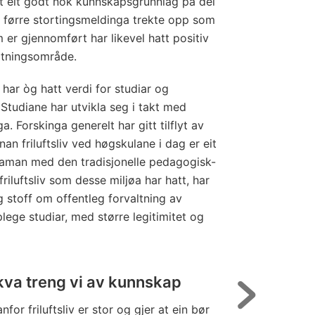
ert eit godt nok kunnskapsgrunnlag på dei
førre stortingsmeldinga trekte opp som
 er gjennomført har likevel hatt positiv
altningsområde.
 har òg hatt verdi for studiar og
. Studiane har utvikla seg i takt med
. Forskinga generelt har gitt tilflyt av
nnan friluftsliv ved høgskulane i dag er eit
 Saman med den tradisjonelle pedagogisk-
 friluftsliv som desse miljøa har hatt, har
g stoff om offentleg forvaltning av
kaplege studiar, med større legitimitet og
 kva treng vi av kunnskap
or friluftsliv er stor og gjer at ein bør