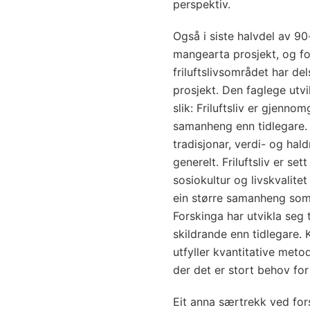
perspektiv.
Også i siste halvdel av 90
mangearta prosjekt, og fo
friluftslivsområdet har d
prosjekt. Den faglege utv
slik: Friluftsliv er gjenno
samanheng enn tidlegare. D
tradisjonar, verdi- og hal
generelt. Friluftsliv er s
sosiokultur og livskvalitet
ein større samanheng som 
Forskinga har utvikla seg t
skildrande enn tidlegare. 
utfyller kvantitative meto
der det er stort behov for
Eit anna særtrekk ved fors