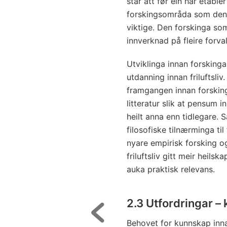
står att før ein har etabl
forskingsområda som den 
viktige. Den forskinga som
innverknad på fleire forv
Utviklinga innan forskinga
utdanning innan friluftsliv
framgangen innan forskinga
litteratur slik at pensum i
heilt anna enn tidlegare.
filosofiske tilnærminga til
nyare empirisk forsking o
friluftsliv gitt meir heils
auka praktisk relevans.
2.3 Utfordringar –
Behovet for kunnskap innanf