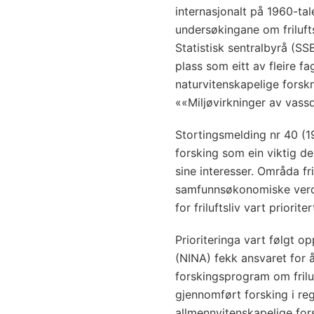
internasjonalt på 1960-tale
undersøkingane om frilufts
Statistisk sentralbyrå (SSB
plass som eitt av fleire f
naturvitenskapelige forsk
««Miljøvirkninger av vass
Stortingsmelding nr 40 (19
forsking som ein viktig del
sine interesser. Områda fri
samfunnsøkonomiske verdien
for friluftsliv vart prioriter
Prioriteringa vart følgt op
(NINA) fekk ansvaret for 
forskingsprogram om frilu
gjennomført forsking i re
allmennvitenskapelige fo