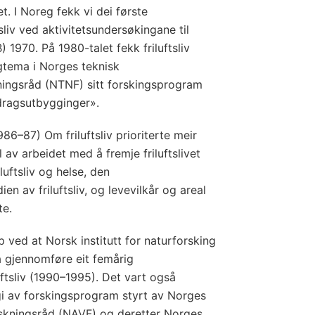
t. I Noreg fekk vi dei første
liv ved aktivitetsundersøkingane til
) 1970. På 1980-talet fekk friluftsliv
agtema i Norges teknisk
ningsråd (NTNF) sitt forskingsprogram
dragsutbygginger».
86–87) Om friluftsliv prioriterte meir
 av arbeidet med å fremje friluftslivet
luftsliv og helse, den
 av friluftsliv, og levevilkår og areal
te.
p ved at Norsk institutt for naturforsking
å gjennomføre eit femårig
ftsliv (1990–1995). Det vart også
gi av forskingsprogram styrt av Norges
rskningsråd (NAVF) og deretter Norges