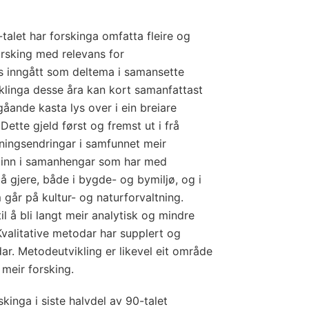
-talet har forskinga omfatta fleire og
rsking med relevans for
els inngått som deltema i samansette
iklinga desse åra kan kort samanfattast
mgåande kasta lys over i ein breiare
ette gjeld først og fremst ut i frå
dningsendringar i samfunnet meir
ett inn i samanhengar som har med
 å gjere, både i bygde- og bymiljø, og i
går på kultur- og naturforvaltning.
il å bli langt meir analytisk og mindre
Kvalitative metodar har supplert og
dar. Metodeutvikling er likevel eit område
 meir forsking.
kinga i siste halvdel av 90-talet