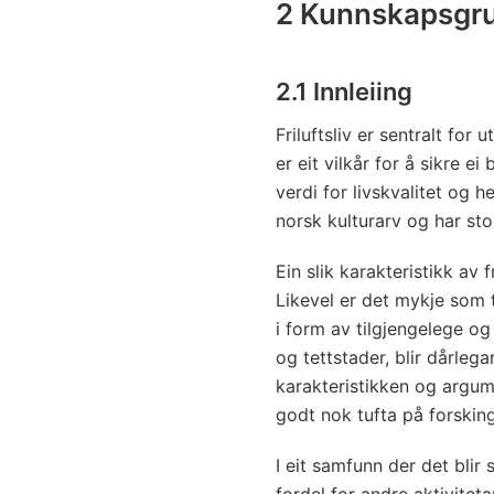
2 Kunnskapsgr
2.1 Innleiing
Friluftsliv er sentralt for
er eit vilkår for å sikre ei 
verdi for livskvalitet og h
norsk kulturarv og har stor
Ein slik karakteristikk av f
Likevel er det mykje som ty
i form av tilgjengelege o
og tettstader, blir dårleg
karakteristikken og argumen
godt nok tufta på forsking
I eit samfunn der det blir st
fordel for andre aktivitet