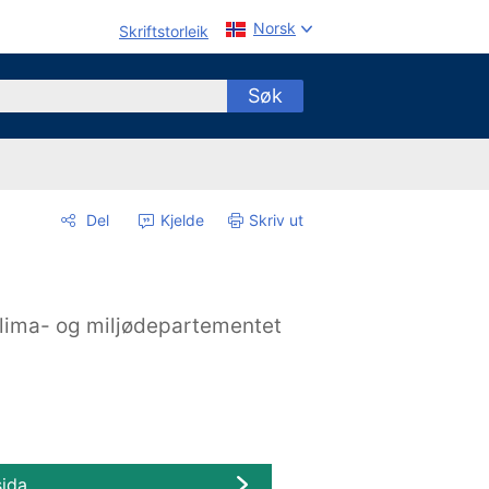
Norsk
Skriftstorleik
Søk
Del
Kjelde
Skriv ut
lima- og miljødepartementet
sida