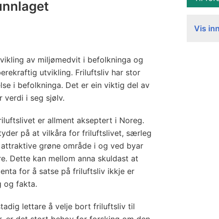
unnlaget
Vis in
 utvikling av miljømedvit i befolkninga og
berekraftig utvikling. Friluftsliv har stor
else i befolkninga. Det er ein viktig del av
 verdi i seg sjølv.
riluftslivet er allment akseptert i Noreg.
der på at vilkåra for friluftslivet, særleg
g attraktive grøne område i og ved byar
are. Dette kan mellom anna skuldast at
ta for å satse på friluftsliv ikkje er
 og fakta.
adig lettare å velje bort friluftsliv til
ar, er det stort behov for forsking om den