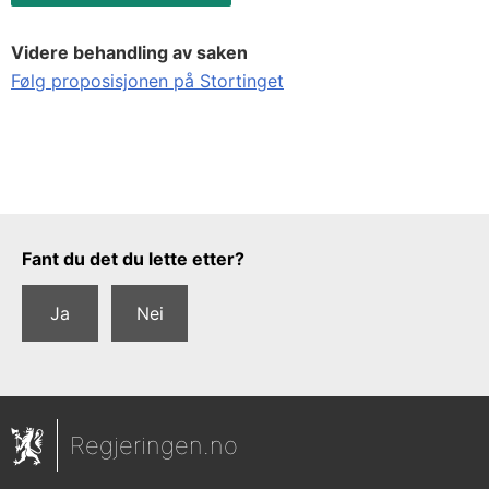
Videre behandling av saken
Følg proposisjonen på Stortinget
Tilbakemeldingsskjema
Fant du det du lette etter?
Ja
Nei
Regjeringen.no