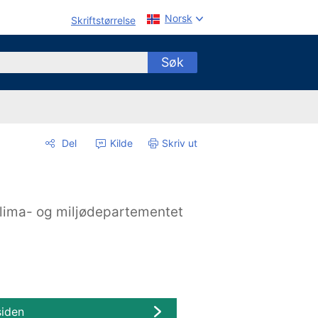
Norsk
Skriftstørrelse
Søk
Del
Kilde
Skriv ut
lima- og miljødepartementet
siden