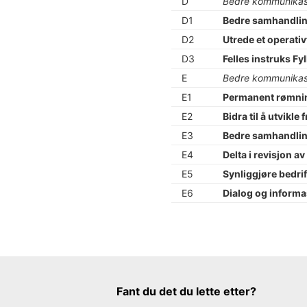
D
Bedre kommunikasj
D1
Bedre samhandlin
D2
Utrede et operati
D3
Felles instruks F
E
Bedre kommunikas
E1
Permanent rømnin
E2
Bidra til å utvikl
E3
Bedre samhandlin
E4
Delta i revisjon a
E5
Synliggjøre bedrif
E6
Dialog og inform
Tilbakemeldingsskjema
Fant du det du lette etter?