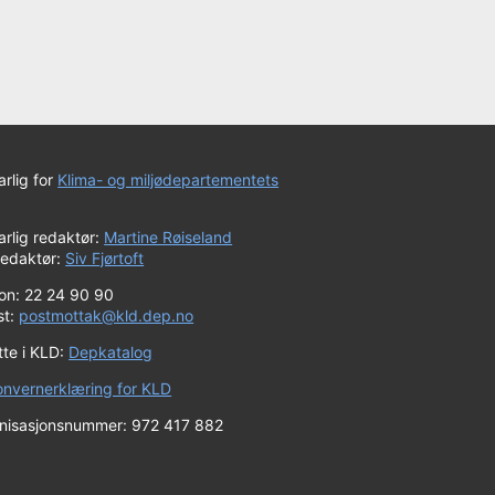
rlig for
Klima- og miljødepartementets
rlig redaktør:
Martine Røiseland
redaktør:
Siv Fjørtoft
fon: 22 24 90 90
st:
postmottak@kld.dep.no
tte i KLD:
Depkatalog
onvernerklæring for KLD
nisasjonsnummer: 972 417 882