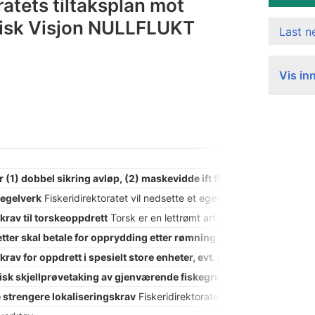
ratets tiltaksplan mot
fisk Visjon NULLFLUKT
Last 
Vis in
 (1) dobbel sikring avløp, (2) maskevidde ift fiskestørrelse og (
regelverk
Fiskeridirektoratet vil nedsette et eget utvalg for å gå igje
krav til torskeoppdrett
Torsk er en lettrømt art, samtidig som den gy
tter skal betale for opprydding etter rømning
Det er viktig at gjen
rav for oppdrett i spesielt store enheter, evt. øvre grense for antall 
isk skjellprøvetaking av gjenværende fiskegrupper ved Fiskeridi
 strengere lokaliseringskrav
Fiskeridirektoratet ønsker å gå gjennom