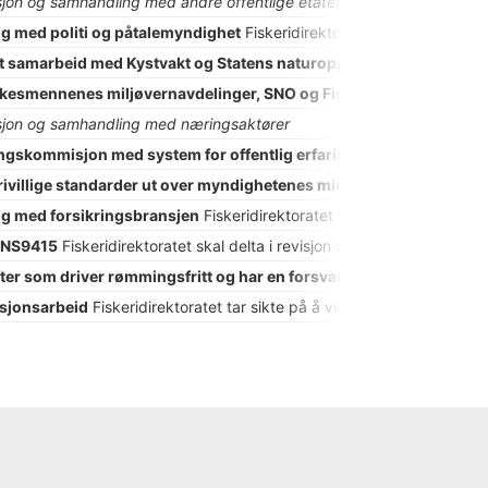
on og samhandling med andre offentlige etater
g med politi og påtalemyndighet
Fiskeridirektoratet ønsker å forbed
vt samarbeid med Kystvakt og Statens naturoppsyn (SNO)
Både Kys
ylkesmennenes miljøvernavdelinger, SNO og Fiskeridirektoratet i
jon og samhandling med næringsaktører
gskommisjon med system for offentlig erfaringsdeling
Fiskeridir
e frivillige standarder ut over myndighetenes minstekrav
Fiskeridirek
g med forsikringsbransjen
Fiskeridirektoratet vil arbeide for (1) å
v NS9415
Fiskeridirektoratet skal delta i revisjon av den tekniske 
ter som driver rømmingsfritt og har en forsvarlig drift
Fiskeridirekt
asjonsarbeid
Fiskeridirektoratet tar sikte på å videreutvikle dialogen 