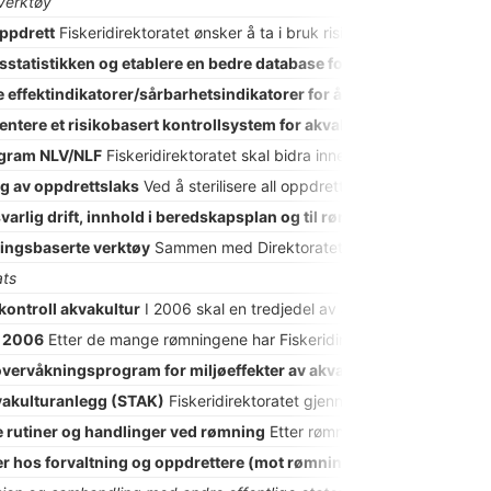
verktøy
ppdrett
Fiskeridirektoratet ønsker å ta i bruk risikovurdering på fle
statistikken og etablere en bedre database for rømt oppdrettsfis
e effektindikatorer/sårbarhetsindikatorer for å vurdere virkninge
entere et risikobasert kontrollsystem for akvakultur – AKVARISK
Fi
gram NLV/NLF
Fiskeridirektoratet skal bidra innenfor sitt forvaltn
ng av oppdrettslaks
Ved å sterilisere all oppdrettsfisk vil en unngå
svarlig drift, innhold i beredskapsplan og til rømningsovervåkning
ningsbaserte verktøy
Sammen med Direktoratet for Naturforvaltning har
ats
kontroll akvakultur
I 2006 skal en tredjedel av alle oppdrettsanlegg m
e 2006
Etter de mange rømningene har Fiskeridirektøren besluttet å u
overvåkningsprogram for miljøeffekter av akvakultur
I Fiskeri- og 
vakulturanlegg (STAK)
Fiskeridirektoratet gjennomfører i 2006 en sp
 rutiner og handlinger ved rømning
Etter rømningene de første ukene
r hos forvaltning og oppdrettere (mot rømninger)
Vi ønsker å utre