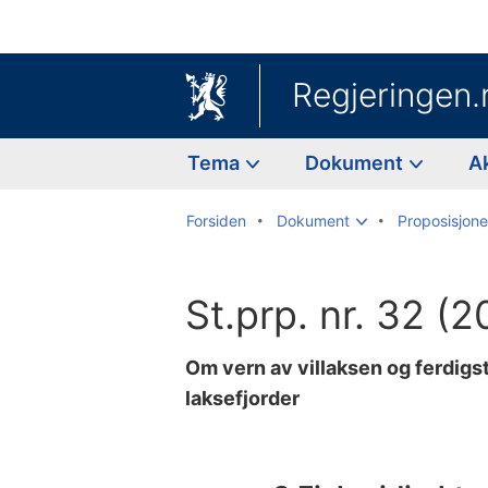
Regjeringen.
Tema
Dokument
A
Forsiden
Dokument
Proposisjoner
St.prp. nr. 32 (
Om vern av villaksen og ferdigs
laksefjorder
Til
innholdsfortegnelse