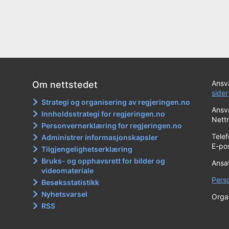
Ansva
Om nettstedet
sider
Strategi og organisering av regjeringen.no
Ansva
Innholdsstrategi for regjeringen.no
Nett
Personvernerklæring for regjeringen.no
Tele
Administrer informasjonskapsler
E-po
Tilgjengelighetserklæring
Bruks- og opphavsrett for bilder og
Ansa
videomateriale
Pers
Besøksstatistikk
Nyhetsvarsel
Orga
RSS