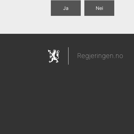
Ja
Nei
Regjeringen.no