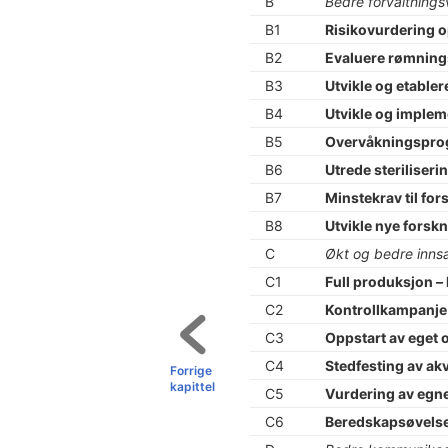
B
Bedre forvaltnings
B1
Risikovurdering o
B2
Evaluere rømnings
B3
Utvikle og etabler
B4
Utvikle og implem
B5
Overvåkningspro
B6
Utrede steriliseri
B7
Minstekrav til for
B8
Utvikle nye forsk
C
Økt og bedre inns
C1
Full produksjon – 
C2
Kontrollkampanj
C3
Oppstart av eget 
C4
Stedfesting av ak
Forrige
kapittel
C5
Vurdering av egne
C6
Beredskapsøvelse