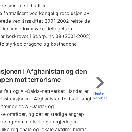
e som ble tilbudt til
e formalisert ved kongelig resolusjon av
erede ved årsskiftet 2001-2002 reiste de
 Den innledningsvise deltagelsen i
er beskrevet i St.prp. nr. 39 (2001-2002)
lte styrkebidragene og kostnadene
asjonen i Afghanistan og den
mpen mot terrorisme
 falt og Al-Qaida-nettverket i landet er
Neste
etssituasjonen i Afghanistan fortsatt langt
kapittel
er fremdeles Al-Qaida- og
kke områder, og det er stadige angrep
ne og den midlertidige regjeringen.
ulike regionale og lokale aktører bidrar