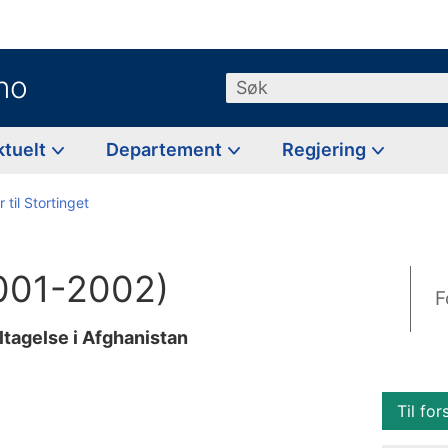
no
Søk
ktuelt
Departement
Regjering
 til Stortinget
2001-2002)
F
ltagelse i Afghanistan
Til for