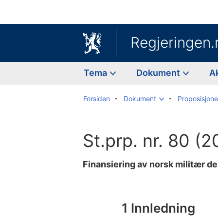
Regjeringen.
Tema
Dokument
A
Forsiden
Dokument
Proposisjoner
St.prp. nr. 80 (
Finansiering av norsk militær de
Til
innholdsfortegnelse
1 Innledning