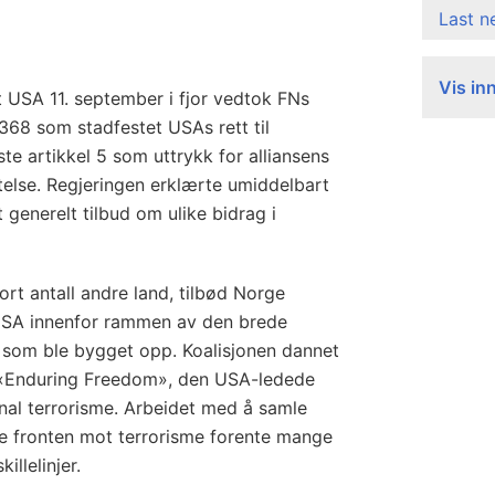
Last 
Vis in
 USA 11. september i fjor vedtok FNs
1368 som stadfestet USAs rett til
te artikkel 5 som uttrykk for alliansens
ktelse. Regjeringen erklærte umiddelbart
t generelt tilbud om ulike bidrag i
t antall andre land, tilbød Norge
 USA innenfor rammen av den brede
n som ble bygget opp. Koalisjonen dannet
 «Enduring Freedom», den USA-ledede
nal terrorisme. Arbeidet med å samle
le fronten mot terrorisme forente mange
illelinjer.