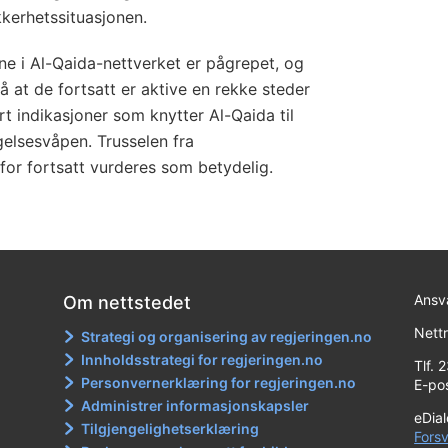
kkerhetssituasjonen.
e i Al-Qaida-nettverket er pågrepet, og
på at de fortsatt er aktive en rekke steder
t indikasjoner som knytter Al-Qaida til
elsesvåpen. Trusselen fra
for fortsatt vurderes som betydelig.
Ansva
Om nettstedet
Nett
Strategi og organisering av regjeringen.no
Innholdsstrategi for regjeringen.no
Tlf. 
Personvernerklæring for regjeringen.no
E-po
Administrer informasjonskapsler
eDia
Tilgjengelighetserklæring
Fors