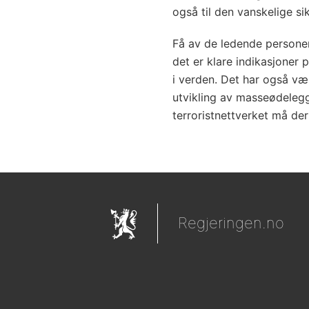
også til den vanskelige si
Få av de ledende personen
det er klare indikasjoner 
i verden. Det har også vær
utvikling av masseødelegg
terroristnettverket må der
Regjeringen.no