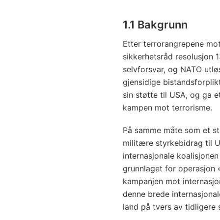
1.1 Bakgrunn
Etter terrorangrepene mot
sikkerhetsråd resolusjon 
selvforsvar, og NATO utløs
gjensidige bistandsforpli
sin støtte til USA, og ga e
kampen mot terrorisme.
På samme måte som et stor
militære styrkebidrag til
internasjonale koalisjone
grunnlaget for operasjon
kampanjen mot internasjo
denne brede internasjona
land på tvers av tidligere sk