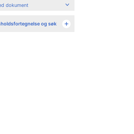
ned dokument
nholdsfortegnelse og søk