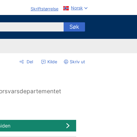
Norsk
Skriftstørrelse
Søk
Del
Kilde
Skriv ut
orsvarsdepartementet
siden