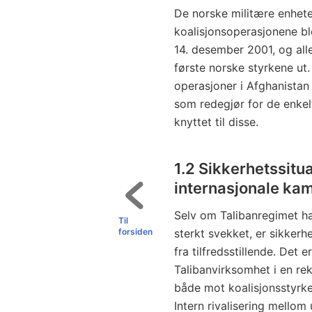
De norske militære enheten
koalisjonsoperasjonene bl
14. desember 2001, og all
første norske styrkene ut.
operasjoner i Afghanistan 
som redegjør for de enke
knyttet til disse.
1.2 Sikkerhetssitu
internasjonale ka
Selv om Talibanregimet har
Til
forsiden
sterkt svekket, er sikkerh
fra tilfredsstillende. Det 
Talibanvirksomhet i en re
både mot koalisjonsstyrke
Intern rivalisering mellom 