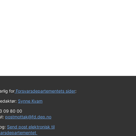
rlig for
Forsvarsdepartementets sider
:
redaktør:
Synne Kvam
23 09 80 00
st:
postmottak@fd.dep.no
log:
Send post elektronisk til
varsdepartementet