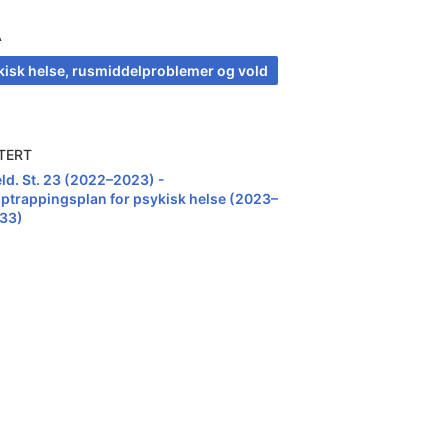
A
kisk helse, rusmiddelproblemer og vold
TERT
ld. St. 23 (2022–2023) -
ptrappingsplan for psykisk helse (2023–
33)