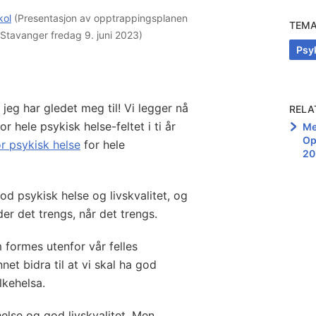
kol
(Presentasjon av opptrappingsplanen
TEM
i Stavanger fredag 9. juni 2023)
Psy
jeg har gledet meg til! Vi legger nå
RELA
r hele psykisk helse-feltet i ti år
Me
Op
r psykisk helse
for hele
20
od psykisk helse og livskvalitet, og
 der det trengs, når det trengs.
 formes utenfor vår felles
et bidra til at vi skal ha god
lkehelsa.
helse og god livskvalitet. Men