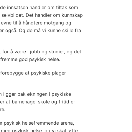
e innsatsen handler om tiltak som
er selvbildet. Det handler om kunnskap
 evne til å håndtere motgang og
ger også. Og de må vi kunne skille fra
for å være i jobb og studier, og det
 å fremme god psykisk helse.
å forebygge at psykiske plager
 ligger bak økningen i psykiske
er at barnehage, skole og fritid er
re.
om psykisk helsefremmende arena,
 med psykisk helse, og vi skal løfte