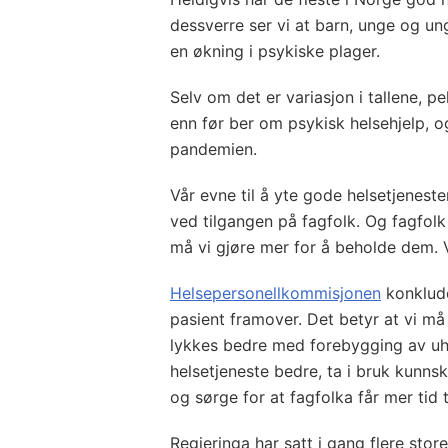
dessverre ser vi at barn, unge og un
en økning i psykiske plager.
Selv om det er variasjon i tallene, p
enn før ber om psykisk helsehjelp, o
pandemien.
Vår evne til å yte gode helsetjeneste
ved tilgangen på fagfolk. Og fagfolk
må vi gjøre mer for å beholde dem. 
Helsepersonellkommisjonen
konklude
pasient framover. Det betyr at vi må
lykkes bedre med forebygging av uhe
helsetjeneste bedre, ta i bruk kunn
og sørge for at fagfolka får mer tid 
Regjeringa har satt i gang flere stor