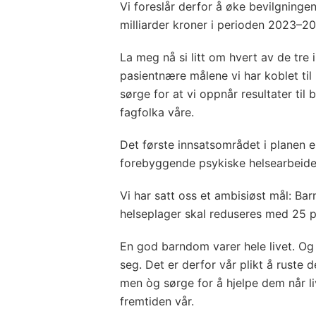
Vi foreslår derfor å øke bevilgninge
milliarder kroner i perioden 2023–2
La meg nå si litt om hvert av de tr
pasientnære målene vi har koblet ti
sørge for at vi oppnår resultater til
fagfolka våre.
Det første innsatsområdet i planen 
forebyggende psykiske helsearbeid
Vi har satt oss et ambisiøst mål: Ba
helseplager skal reduseres med 25 p
En god barndom varer hele livet. Og 
seg. Det er derfor vår plikt å rust
men òg sørge for å hjelpe dem når li
fremtiden vår.