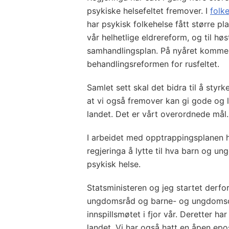
psykiske helsefeltet fremover. I
folk
har psykisk folkehelse fått større pl
vår helhetlige eldrereform, og til hø
samhandlingsplan. På nyåret komme
behandlingsreformen for rusfeltet.
Samlet sett skal det bidra til å styrke
at vi også fremover kan gi gode og l
landet. Det er vårt overordnede mål.
I arbeidet med opptrappingsplanen ha
regjeringa å lytte til hva barn og un
psykisk helse.
Statsministeren og jeg startet derfor
ungdomsråd og barne- og ungdomsorg
innspillsmøtet i fjor vår. Deretter ha
landet. Vi har også hatt en åpen epos