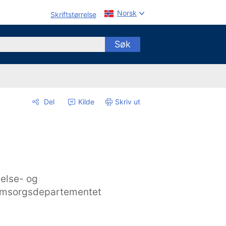
Norsk
Skriftstørrelse
Søk
Del
Kilde
Skriv ut
else- og
msorgsdepartementet