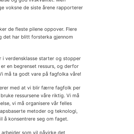
ge voksne de siste årene rapporterer
eker de fleste pilene oppover. Flere
g det har blitt forsterka gjennom
r i verdensklasse starter og stopper
 er en begrenset ressurs, og derfor
Vi må ta godt vare på fagfolka våre!
rer med at vi blir færre fagfolk per
 bruke ressursene våre riktig. Vi må
lse, vi må organisere vår felles
skapsbaserte metoder og teknologi,
til å konsentrere seg om faget.
e arbeider som vil påvirke det