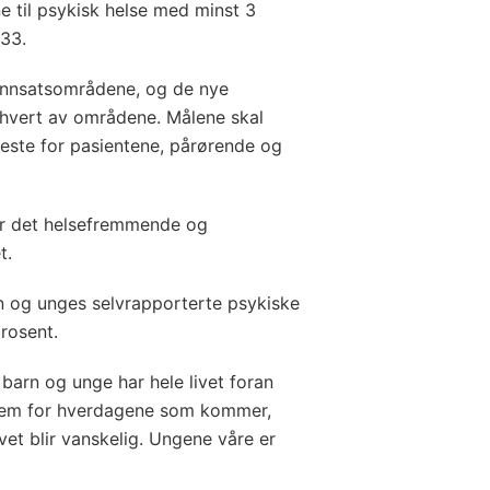
ne til psykisk helse med minst 3
033.
e innsatsområdene, og de nye
l hvert av områdene. Målene skal
 beste for pasientene, pårørende og
er det helsefremmende og
et.
rn og unges selvrapporterte psykiske
rosent.
barn og unge har hele livet foran
e dem for hverdagene som kommer,
vet blir vanskelig. Ungene våre er