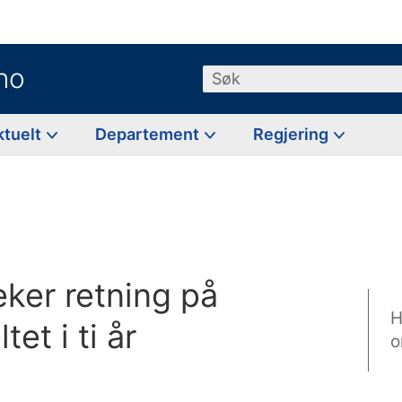
no
Søk
ktuelt
Departement
Regjering
g
ker retning på
H
et i ti år
o