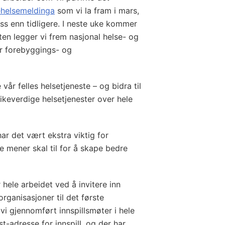
ehelsemeldinga
som vi la fram i mars,
ass enn tidligere. I neste uke kommer
sten legger vi frem nasjonal helse- og
r forebyggings- og
 vår felles helsetjeneste – og bidra til
ikeverdige helsetjenester over hele
r det vært ekstra viktig for
ge mener skal til for å skape bedre
 hele arbeidet ved å invitere inn
anisasjoner til det første
r vi gjennomført innspillsmøter i hele
t-adresse for innspill, og der har