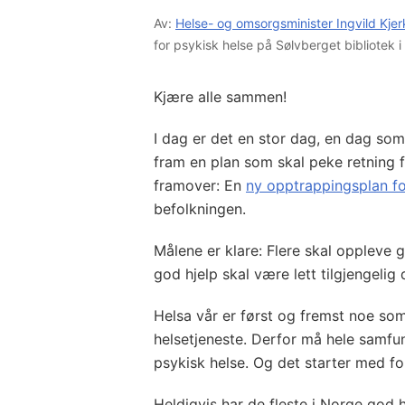
Av:
Helse- og omsorgsminister Ingvild Kjer
for psykisk helse på Sølvberget bibliotek 
Kjære alle sammen!
I dag er det en stor dag, en dag som 
fram en plan som skal peke retning fo
framover: En
ny opptrappingsplan fo
befolkningen.
Målene er klare: Flere skal oppleve g
god hjelp skal være lett tilgjengelig
Helsa vår er først og fremst noe som
helsetjeneste. Derfor må hele samfunn
psykisk helse. Og det starter med fo
Heldigvis har de fleste i Norge god 