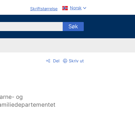
Norsk
Skriftstørrelse
Søk
Del
Skriv ut
arne- og
amiliedepartementet