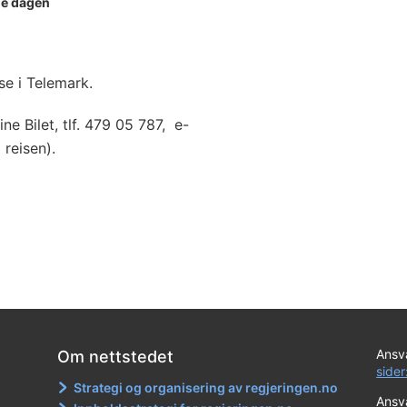
le dagen
se i Telemark.
ne Bilet, tlf. 479 05 787, e-
reisen).
Ansva
Om nettstedet
sider
Strategi og organisering av regjeringen.no
Ansva