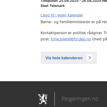
Tidspunkt: 25.08.2025 - 26.08.2025 He
Sted:
Telemark
Legg til i egen kalender
Barne- og familieministeren er på rei
Kontaktperson er politisk rådgiver Tri
post:
trine.bilet@bfd.dep.no
(med på 
Vis hele kalenderen
Regjeringen.no