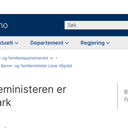
no
Søk
ktuelt
Departement
Regjering
- og familiedepartementet
Barne- og familieminister Lene Vågslid
eministeren er
B
ark
f