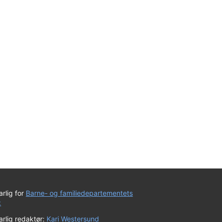
rlig for
Barne- og familiedepartementets
:
rlig redaktør:
Kari Westersund