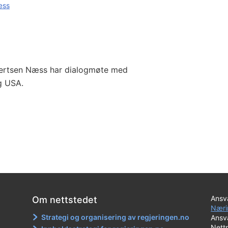
æss
ivertsen Næss har dialogmøte med
g USA.
Ansva
Om nettstedet
Næri
Strategi og organisering av regjeringen.no
Ansva
Nett