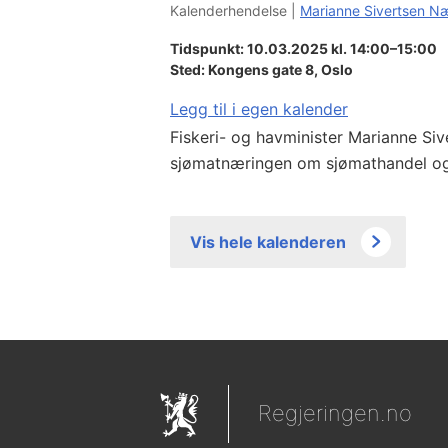
Kalenderhendelse |
Marianne Sivertsen N
Tidspunkt: 10.03.2025 kl. 14:00–15:00
Sted:
Kongens gate 8, Oslo
Legg til i egen kalender
Fiskeri- og havminister Marianne S
sjømatnæringen om sjømathandel o
Vis hele kalenderen
Regjeringen.no