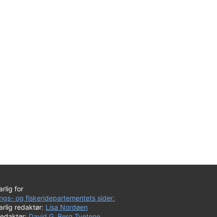
rlig for
ngs- og fiskeridepartementets sider:
rlig redaktør:
Lisa Nordøen
redaktør:
David G. Berg Tvetene