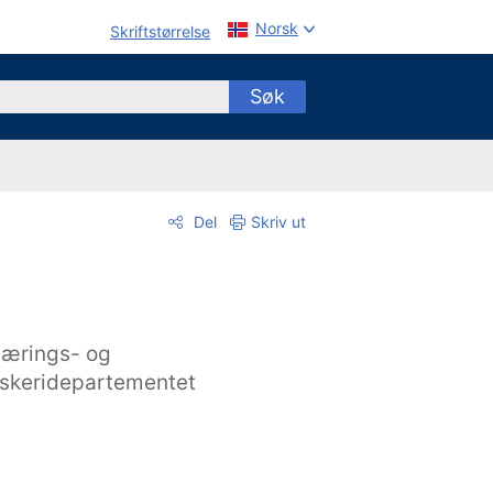
Norsk
Skriftstørrelse
Søk
Del
Skriv ut
ærings- og
iskeridepartementet