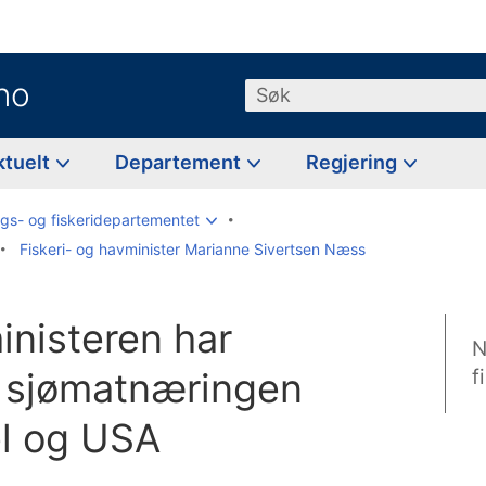
no
Søk
ktuelt
Departement
Regjering
gs- og fiskeridepartementet
Fiskeri- og havminister Marianne Sivertsen Næss
inisteren har
N
 sjømatnæringen
f
l og USA