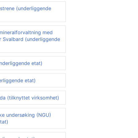
strene (underliggende
 mineralforvaltning med
r Svalbard (underliggende
nderliggende etat)
erliggende etat)
 (tilknyttet virksomhet)
ke undersøking (NGU)
tat)