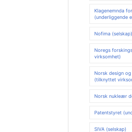
Klagenemnda for i
(underliggende e
Nofima (selskap
Noregs forskings
virksomhet)
Norsk design og 
(tilknyttet virks
Norsk nukleær 
Patentstyret (un
SIVA (selskap)