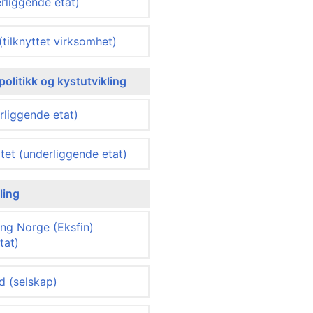
rliggende etat)
tilknyttet virksomhet)
politikk og kystutvikling
rliggende etat)
atet (underliggende etat)
ling
ing Norge (Eksfin)
tat)
d (selskap)