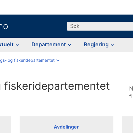
no
Søk
ktuelt
Departement
Regjering
gs- og fiskeridepartementet
fiskeridepartementet
N
f
Avdelinger