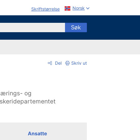
Norsk
Skriftstørrelse
Søk
Del
Skriv ut
ærings- og
iskeridepartementet
Ansatte