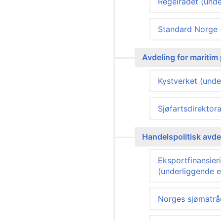
Regelrådet (unde
Standard Norge (
Avdeling for maritim 
Kystverket (unde
Sjøfartsdirektor
Handelspolitisk avde
Eksportfinansier
(underliggende e
Norges sjømatrå