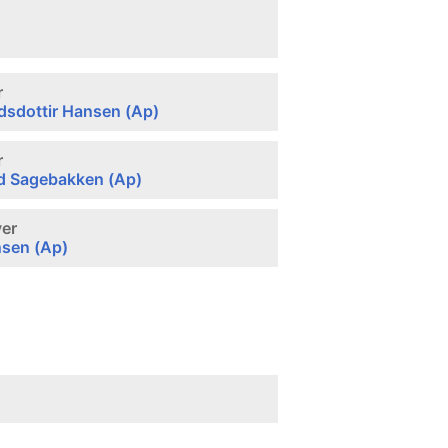
r
rdsdottir Hansen (Ap)
r
d Sagebakken (Ap)
ver
nsen (Ap)