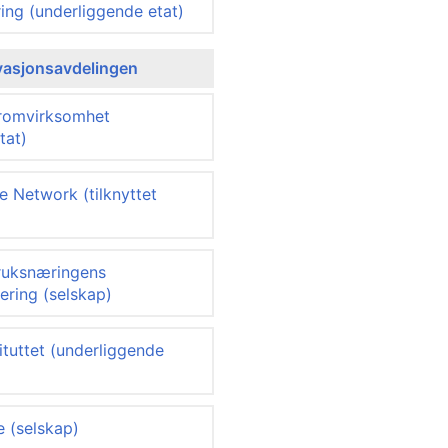
ing (underliggende etat)
vasjonsavdelingen
 romvirksomhet
tat)
e Network (tilknyttet
bruksnæringens
ering (selskap)
ituttet (underliggende
 (selskap)