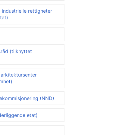
ndustrielle rettigheter
tat)
)
råd (tilknyttet
arkitektursenter
omhet)
dekommisjonering (NND)
derliggende etat)