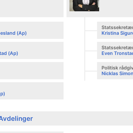
Statssekretæ
esland (Ap)
Kristina Sigu
Statssekretæ
tad (Ap)
Even Tronsta
Politisk rådgi
Nicklas Simo
Ap)
Avdelinger