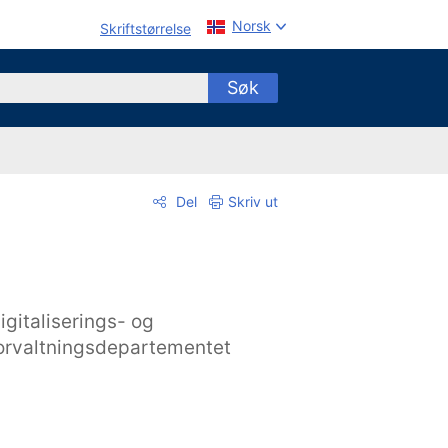
Norsk
Skriftstørrelse
Søk
Del
Skriv ut
igitaliserings- og
orvaltningsdepartementet