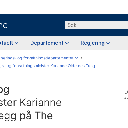
no
Søk
ktuelt
Departement
Regjering
liserings- og forvaltningsdepartementet
ings- og forvaltningsminister Karianne Oldernes Tung
 og
D
ster Karianne
f
legg på The