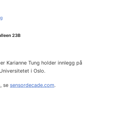
ng
lleen 23B
ster Karianne Tung holder innlegg på
iversitetet i Oslo.
, se
sensordecade.com
.