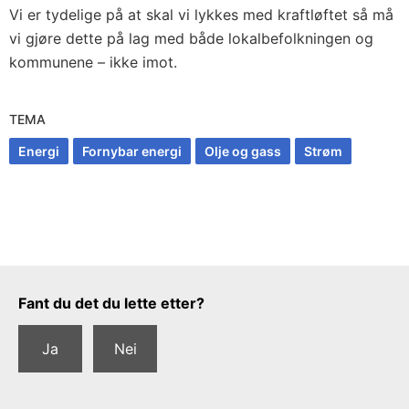
Vi er tydelige på at skal vi lykkes med kraftløftet så må
vi gjøre dette på lag med både lokalbefolkningen og
kommunene – ikke imot.
TEMA
Energi
Fornybar energi
Olje og gass
Strøm
Tilbakemeldingsskjema
Fant du det du lette etter?
Ja
Nei