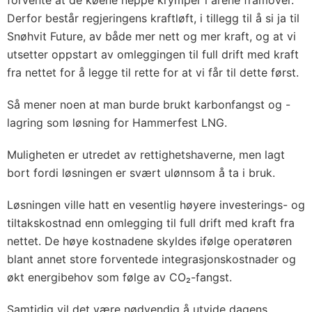
forvente at de køene neppe krymper i årene framover.
Derfor består regjeringens kraftløft, i tillegg til å si ja til
Snøhvit Future, av både mer nett og mer kraft, og at vi
utsetter oppstart av omleggingen til full drift med kraft
fra nettet for å legge til rette for at vi får til dette først.
Så mener noen at man burde brukt karbonfangst og -
lagring som løsning for Hammerfest LNG.
Muligheten er utredet av rettighetshaverne, men lagt
bort fordi løsningen er svært ulønnsom å ta i bruk.
Løsningen ville hatt en vesentlig høyere investerings- og
tiltakskostnad enn omlegging til full drift med kraft fra
nettet. De høye kostnadene skyldes ifølge operatøren
blant annet store forventede integrasjonskostnader og
økt energibehov som følge av CO₂-fangst.
Samtidig vil det være nødvendig å utvide dagens