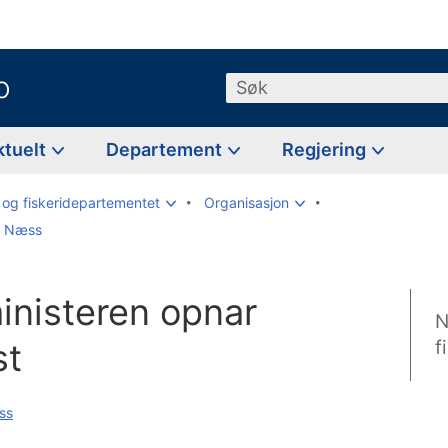
o
Søk
ktuelt
Departement
Regjering
og fiskeridepartementet
Organisasjon
en Næss
inisteren opnar
N
st
f
ss