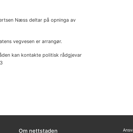
vertsen Næss deltar på opninga av
atens vegvesen er arrangør.
åden kan kontakte politisk rådgjevar
23
Ansva
Om nettstaden