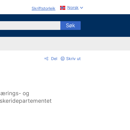
Norsk
Skriftstorleik
Søk
Del
Skriv ut
ærings- og
iskeridepartementet