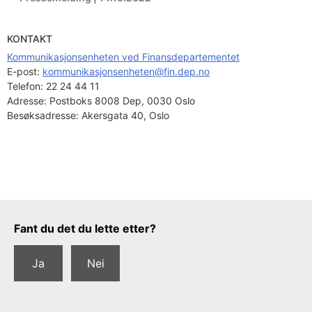
KONTAKT
Kommunikasjonsenheten ved Finansdepartementet
E-post: 
kommunikasjonsenheten@fin.dep.no
Telefon:
22 24 44 11
Adresse:
Postboks 8008 Dep, 0030 Oslo
Besøksadresse:
Akersgata 40, Oslo
Tilbakemeldingsskjema
Fant du det du lette etter?
Ja
Nei