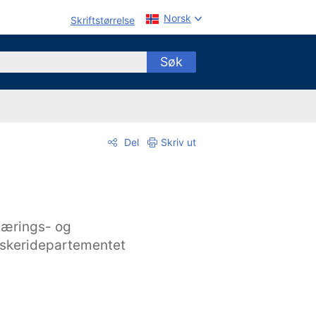
Norsk
Skriftstørrelse
Søk
Del
Skriv ut
ærings- og
iskeridepartementet