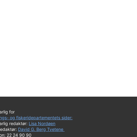
rlig for
ngs- og fiskeridepartementets sider:
rlig redaktør:
Lisa Nordøen
redaktør:
David G. Berg Tvetene
fon: 22 24 90 90