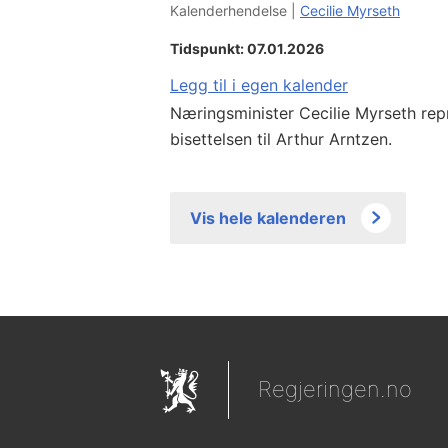
Kalenderhendelse |
Cecilie Myrseth
Tidspunkt: 07.01.2026
Legg til i egen kalender
Næringsminister Cecilie Myrseth rep
bisettelsen til Arthur Arntzen.
Vis hele kalenderen
Regjeringen.no