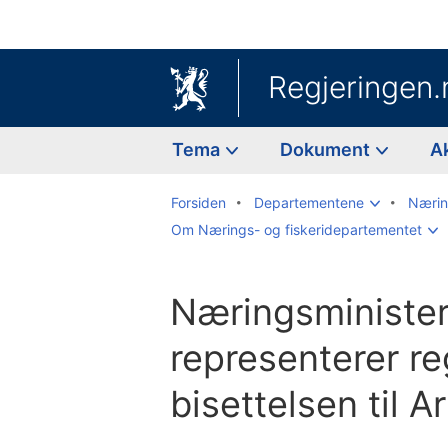
Regjeringen.
Tema
Dokument
A
Forsiden
Departementene
Nærin
Om Nærings- og fiskeridepartementet
Næringsministe
representerer r
bisettelsen til A