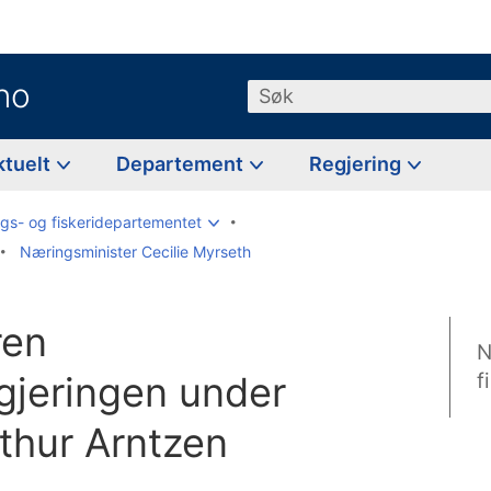
no
Søk
ktuelt
Departement
Regjering
gs- og fiskeridepartementet
Næringsminister Cecilie Myrseth
ren
N
egjeringen under
f
rthur Arntzen