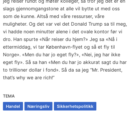
jeg reiser rundt og møter kolleger, så tror jeg det er en
slags gjennomgangstone at alle vil bytte ut med oss
som de kunne. Altså med våre ressurser, våre
muligheter. Og det var vel det Donald Trump sa til meg,
vi hadde noen minutter alene i det ovale kontor før vi
dro. Han spurte «Når reiser du hjem?» Jeg sa «Nå i
ettermiddag, vi tar København-flyet og så et fly til
Norge». «Men du har jo eget fly?», «Nei, jeg har ikke
eget fly». Så sa han «Men du har jo akkurat sagt du har
to trillioner dollar i fond». Så da sa jeg “Mr. President,
that’s why we are rich!”
TEMA
Handel
Næringsliv
Sikkerhetspolitikk