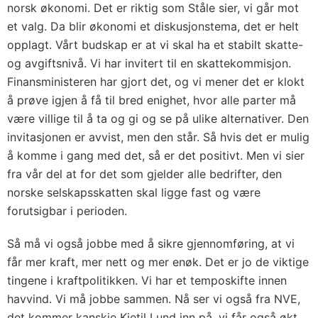
norsk økonomi. Det er riktig som Ståle sier, vi går mot
et valg. Da blir økonomi et diskusjonstema, det er helt
opplagt. Vårt budskap er at vi skal ha et stabilt skatte-
og avgiftsnivå. Vi har invitert til en skattekommisjon.
Finansministeren har gjort det, og vi mener det er klokt
å prøve igjen å få til bred enighet, hvor alle parter må
være villige til å ta og gi og se på ulike alternativer. Den
invitasjonen er avvist, men den står. Så hvis det er mulig
å komme i gang med det, så er det positivt. Men vi sier
fra vår del at for det som gjelder alle bedrifter, den
norske selskapsskatten skal ligge fast og være
forutsigbar i perioden.
Så må vi også jobbe med å sikre gjennomføring, at vi
får mer kraft, mer nett og mer enøk. Det er jo de viktige
tingene i kraftpolitikken. Vi har et temposkifte innen
havvind. Vi må jobbe sammen. Nå ser vi også fra NVE,
det kommer kanskje Kjetil Lund inn på, vi får også økt