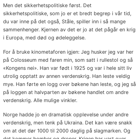
Men det sikkerhetspolitiske først. Det
sikkerhetspolitiske, som jo er et bredt begrep i vår tid,
du var inne på det også, Ståle, spiller inn i så mange
sammenhenger. Kjernen av det er jo at det pågår en krig
i Europa, med død og ødeleggelse.
For å bruke kinometaforen igjen: Jeg husker jeg var her
på Colosseum med faren min, som satt i rullestol og så
«Kongens nei». Han var født i 1925 og var i hele sitt liv
utrolig opptatt av annen verdenskrig. Han leste veldig
mye. Han førte en logg over bøkene han leste, og jeg så
på loggen at halvparten av bøkene handlet om andre
verdenskrig. Alle mulige vinkler.
Norge hadde jo en dramatisk opplevelse under andre
verdenskrig, men tenk på Ukraina. Det kan være snakk
om at det dør 1000 til 2000 daglig på slagmarken. Og
det kommer bomber og droner. Krigen har vart over