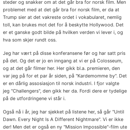
steder og snakker om at det går bra for norsk film. Men
problemet med at det går bra for norsk film, er da at
Trump sier at det vakreste ordet i vokabularet, nemlig
toll, kan brukes mot det for å beskytte Hollywood. Det
er et ganske godt bilde på hvilken verden vi lever i, og
hva som skjer rundt oss.
Jeg har vært på disse konferansene før og har satt pris
på det. Og det er jo en inngang at vi er på Colosseum,
og at det går filmer her. Her gikk bl.a. premieren, den
var jeg på for et par år siden, på "Kardemomme by". Det
er en dårlig assosiasjon til norsk industri. I fjor valgte
jeg "Challengers", den gikk her da. Fordi dere er tydelige
på de utfordringene vi står i.
Også nå i år, jeg har sjekket på listene her, så går "Until
Dawn. Every Night Is A Different Nightmare". Vi er ikke
der! Men det er også en ny "Mission Impossible"-film ute