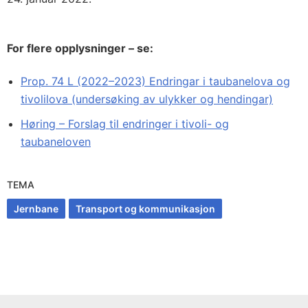
For flere opplysninger – se:
Prop. 74 L (2022–2023) Endringar i taubanelova og
tivolilova (undersøking av ulykker og hendingar)
Høring – Forslag til endringer i tivoli- og
taubaneloven
TEMA
Jernbane
Transport og kommunikasjon