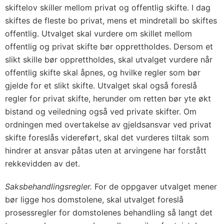
skiftelov skiller mellom privat og offentlig skifte. I dag
skiftes de fleste bo privat, mens et mindretall bo skiftes
offentlig. Utvalget skal vurdere om skillet mellom
offentlig og privat skifte bør opprettholdes. Dersom et
slikt skille bør opprettholdes, skal utvalget vurdere når
offentlig skifte skal åpnes, og hvilke regler som bør
gjelde for et slikt skifte. Utvalget skal også foreslå
regler for privat skifte, herunder om retten bør yte økt
bistand og veiledning også ved private skifter. Om
ordningen med overtakelse av gjeldsansvar ved privat
skifte foreslås videreført, skal det vurderes tiltak som
hindrer at ansvar påtas uten at arvingene har forstått
rekkevidden av det.
Saksbehandlingsregler.
For de oppgaver utvalget mener
bør ligge hos domstolene, skal utvalget foreslå
prosessregler for domstolenes behandling så langt det