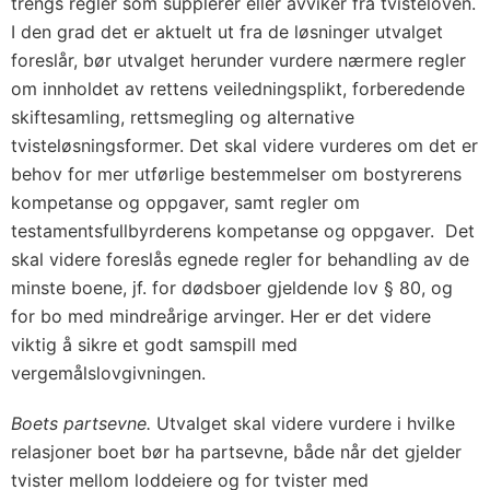
trengs regler som supplerer eller avviker fra tvisteloven.
I den grad det er aktuelt ut fra de løsninger utvalget
foreslår, bør utvalget herunder vurdere nærmere regler
om innholdet av rettens veiledningsplikt, forberedende
skiftesamling, rettsmegling og alternative
tvisteløsningsformer. Det skal videre vurderes om det er
behov for mer utførlige bestemmelser om bostyrerens
kompetanse og oppgaver, samt regler om
testamentsfullbyrderens kompetanse og oppgaver. Det
skal videre foreslås egnede regler for behandling av de
minste boene, jf. for dødsboer gjeldende lov § 80, og
for bo med mindreårige arvinger. Her er det videre
viktig å sikre et godt samspill med
vergemålslovgivningen.
Boets partsevne.
Utvalget skal videre vurdere i hvilke
relasjoner boet bør ha partsevne, både når det gjelder
tvister mellom loddeiere og for tvister med