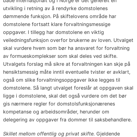
både internasjonalt og i Norge er det generelt en
utvikling i retning av å rendyrke domstolenes
dømmende funksjon. På skiftelovens område har
domstolene fortsatt klare forvaltningsmessige
oppgaver. I tillegg har domstolene en viktig
veiledningsfunksjon overfor brukerne av loven. Utvalget
skal vurdere hvem som bør ha ansvaret for forvaltning
av formueskomplekser som skal deles ved skifte.
Utvalgets forslag må sikre at forvaltningen kan skje på
hensiktsmessig måte inntil eventuelle tvister er avklart,
også om slike forvaltningsoppgaver ikke legges til
domstolene. Så langt utvalget foreslår at oppgaven skal
ligge i domstolene, skal det også vurdere om det bør
gis nærmere regler for domstolsfunksjonærenes
kompetanse og arbeidsområder, herunder om
delegering av oppgaver fra dommer til saksbehandlere.
Skillet mellom offentlig og privat skifte.
Gjeldende