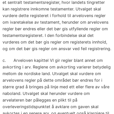
et sentralt testamentsregister, hvor landets tingretter
kan registrere innkomne testamenter. Utvalget skal
vurdere dette registeret i forhold til arvelovens regler
om ivaretakelse av testament, herunder om arvelovens
regler bør endres eller det bør gis utfyllende regler om
testamentsregisteret. I den forbindelse skal det
vurderes om det bør gis regler om registerets innhold,
og om det bør gis regler om ansvar ved feil registrering.
c. Arveloven kapittel VI gir regler blant annet om
avkorting i arv. Reglene om avkorting varierer betydelig
mellom de nordiske land. Utvalget skal vurdere om
arvelovens regler på dette området bør endres for i
større grad å bringes på linje med ett eller flere av våre
naboland. Utvalget skal herunder vurdere om
arvelateren bør pålegges en plikt til på
overleveringstidspunktet å avklare om gaven skal
avkortes i en senere arv, og eventuelt også klargjøre til