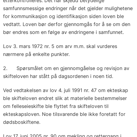
etterkontrolleres. Det har skjedd betydelige
samfunnsmessige endringer når det gjelder mulighetene
for kommunikasjon og identifikasjon siden loven ble
vedtatt. Loven bør derfor gjennomgås for å se om den
bør endres som en følge av endringene i samfunnet.
Lov 3. mars 1972 nr. 5 om arv m.m. skal vurderes
nærmere på enkelte punkter.
2. Spørsmålet om en gjennomgåelse og revisjon av
skifteloven har stått på dagsordenen i noen tid.
Ved vedtakelsen av lov 4. juli 1991 nr. 47 om ekteskap
ble skifteloven endret slik at materielle bestemmelser
om felleseieskifte ble flyttet fra skifteloven til
ekteskapsloven. Noe tilsvarende ble ikke foretatt for
dødsboskiftene.
Lov 17. juni 2005 nr. 90 om mekling og rettergang i