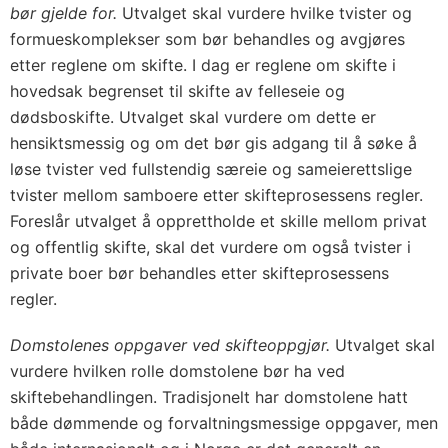
bør gjelde for.
Utvalget skal vurdere hvilke tvister og
formueskomplekser som bør behandles og avgjøres
etter reglene om skifte. I dag er reglene om skifte i
hovedsak begrenset til skifte av felleseie og
dødsboskifte. Utvalget skal vurdere om dette er
hensiktsmessig og om det bør gis adgang til å søke å
løse tvister ved fullstendig særeie og sameierettslige
tvister mellom samboere etter skifteprosessens regler.
Foreslår utvalget å opprettholde et skille mellom privat
og offentlig skifte, skal det vurdere om også tvister i
private boer bør behandles etter skifteprosessens
regler.
Domstolenes oppgaver ved skifteoppgjør.
Utvalget skal
vurdere hvilken rolle domstolene bør ha ved
skiftebehandlingen. Tradisjonelt har domstolene hatt
både dømmende og forvaltningsmessige oppgaver, men