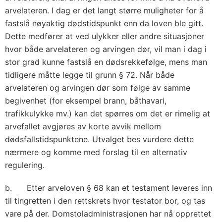
arvelateren. I dag er det langt større muligheter for å
fastslå nøyaktig dødstidspunkt enn da loven ble gitt.
Dette medfører at ved ulykker eller andre situasjoner
hvor både arvelateren og arvingen dør, vil man i dag i
stor grad kunne fastslå en dødsrekkefølge, mens man
tidligere måtte legge til grunn § 72. Når både
arvelateren og arvingen dør som følge av samme
begivenhet (for eksempel brann, båthavari,
trafikkulykke mv.) kan det spørres om det er rimelig at
arvefallet avgjøres av korte avvik mellom
dødsfallstidspunktene. Utvalget bes vurdere dette
nærmere og komme med forslag til en alternativ
regulering.
b. Etter arveloven § 68 kan et testament leveres inn
til tingretten i den rettskrets hvor testator bor, og tas
vare på der. Domstoladministrasjonen har nå opprettet