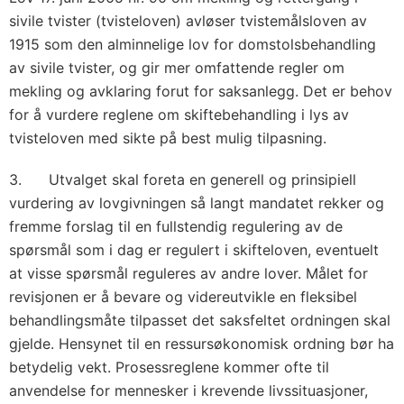
sivile tvister (tvisteloven) avløser tvistemålsloven av
1915 som den alminnelige lov for domstolsbehandling
av sivile tvister, og gir mer omfattende regler om
mekling og avklaring forut for saksanlegg. Det er behov
for å vurdere reglene om skiftebehandling i lys av
tvisteloven med sikte på best mulig tilpasning.
3. Utvalget skal foreta en generell og prinsipiell
vurdering av lovgivningen så langt mandatet rekker og
fremme forslag til en fullstendig regulering av de
spørsmål som i dag er regulert i skifteloven, eventuelt
at visse spørsmål reguleres av andre lover. Målet for
revisjonen er å bevare og videreutvikle en fleksibel
behandlingsmåte tilpasset det saksfeltet ordningen skal
gjelde. Hensynet til en ressursøkonomisk ordning bør ha
betydelig vekt. Prosessreglene kommer ofte til
anvendelse for mennesker i krevende livssituasjoner,