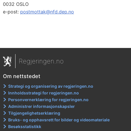
0032 OSLO
e-post:
postmottak@nfd.dep.no
Regjeringen.no
Om nettstedet
Strategi og organisering av regjeringen.no
Innholdsstrategi for regjeringen.no
Personvernerklæring for regjeringen.no
Administrer informasjonskapsler
Tilgjengelighetserklæring
Bruks- og opphavsrett for bilder og videomateriale
Besøksstatistikk