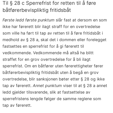
Til § 28 c Sperrefrist for retten til å føre
båtførerbevispliktig fritidsbåt
Første ledd første punktum
slår fast at dersom en som
ikke har førerett blir ilagt straff for en overtredelse
som ville ha ført til tap av retten til å føre fritidsbåt i
medhold av § 28 a, skal det i dommen eller forelegget
fastsettes en sperrefrist for å gi førerett til
vedkommende. Vedkommende må altså ha blitt
straffet for en grov overtredelse for å bli ilagt
sperrefrist. Om en båtfører uten førerettigheter fører
båtførerbevispliktig fritidsbåt uten å begå en grov
overtredelse, blir sanksjonen bøter etter § 28 og ikke
tap av førerett.
Annet punktum
viser til at § 28 a annet
ledd gjelder tilsvarende, slik at fastsettelse av
sperrefristens lengde følger de samme reglene som
tap av førerett.