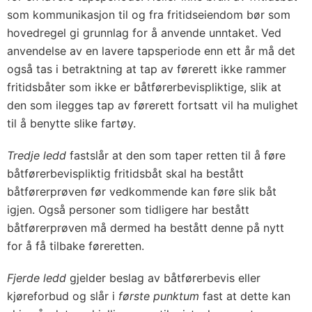
som kommunikasjon til og fra fritidseiendom bør som
hovedregel gi grunnlag for å anvende unntaket. Ved
anvendelse av en lavere tapsperiode enn ett år må det
også tas i betraktning at tap av førerett ikke rammer
fritidsbåter som ikke er båtførerbevispliktige, slik at
den som ilegges tap av førerett fortsatt vil ha mulighet
til å benytte slike fartøy.
Tredje ledd
fastslår at den som taper retten til å føre
båtførerbevispliktig fritidsbåt skal ha bestått
båtførerprøven før vedkommende kan føre slik båt
igjen. Også personer som tidligere har bestått
båtførerprøven må dermed ha bestått denne på nytt
for å få tilbake føreretten.
Fjerde ledd
gjelder beslag av båtførerbevis eller
kjøreforbud og slår i
første punktum
fast at dette kan