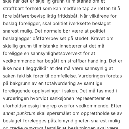
skje når det er skjellig grunn til mistanke om et
straffbart forhold som kan medføre tap av retten til å
føre båtførerbevispliktig fritidsbåt. Når vilkårene for
beslag foreligger, skal politiet iverksette beslaget
snarest mulig. Det normale bør være at politiet
beslaglegger båtførerbeviset på stedet. Kravet om
skjellig grunn til mistanke innebærer at det må
foreligge en sannsynlighetsovervekt for at
vedkommende har begått en straffbar handling. Det er
ikke noe tilleggvilkår at det må være sannsynlig at
saken faktisk fører til domfellelse. Vurderingen foretas
på bakgrunn av en totalvurdering av samtlige
foreliggende opplysninger i saken. Det må tas med i
vurderingen hvorvidt sanksjonen representerer et
uforholdsmessig inngrep overfor vedkommende. Etter
annet punktum
skal spørsmålet om opprettholdelse av
beslaget forelegges påtalemyndigheten snarest mulig
og
tredje punktum
fastslår at beslutningen skal være