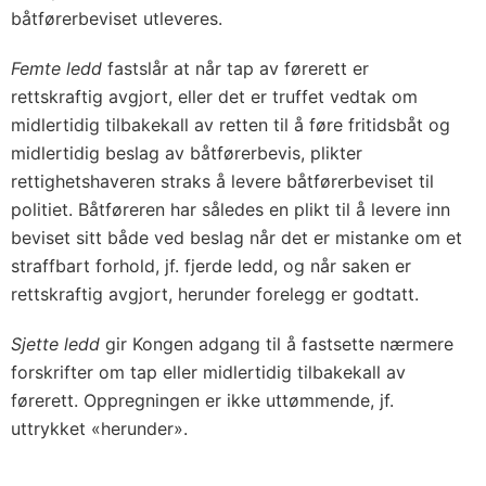
båtførerbeviset utleveres.
Femte ledd
fastslår at når tap av førerett er
rettskraftig avgjort, eller det er truffet vedtak om
midlertidig tilbakekall av retten til å føre fritidsbåt og
midlertidig beslag av båtførerbevis, plikter
rettighetshaveren straks å levere båtførerbeviset til
politiet. Båtføreren har således en plikt til å levere inn
beviset sitt både ved beslag når det er mistanke om et
straffbart forhold, jf. fjerde ledd, og når saken er
rettskraftig avgjort, herunder forelegg er godtatt.
Sjette ledd
gir Kongen adgang til å fastsette nærmere
forskrifter om tap eller midlertidig tilbakekall av
førerett. Oppregningen er ikke uttømmende, jf.
uttrykket «herunder».