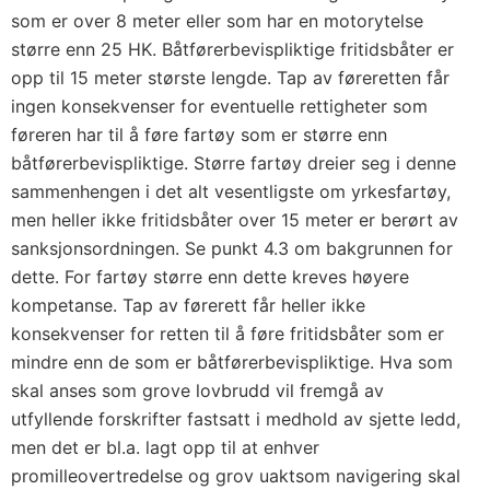
som er over 8 meter eller som har en motorytelse
større enn 25 HK. Båtførerbevispliktige fritidsbåter er
opp til 15 meter største lengde. Tap av føreretten får
ingen konsekvenser for eventuelle rettigheter som
føreren har til å føre fartøy som er større enn
båtførerbevispliktige. Større fartøy dreier seg i denne
sammenhengen i det alt vesentligste om yrkesfartøy,
men heller ikke fritidsbåter over 15 meter er berørt av
sanksjonsordningen. Se punkt 4.3 om bakgrunnen for
dette. For fartøy større enn dette kreves høyere
kompetanse. Tap av førerett får heller ikke
konsekvenser for retten til å føre fritidsbåter som er
mindre enn de som er båtførerbevispliktige. Hva som
skal anses som grove lovbrudd vil fremgå av
utfyllende forskrifter fastsatt i medhold av sjette ledd,
men det er bl.a. lagt opp til at enhver
promilleovertredelse og grov uaktsom navigering skal