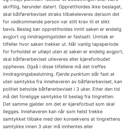
skriftlig, herunder datert. Opprettholdes ikke beslaget,
skal båtførerbeviset straks tilbakeleveres dersom det
for vedkommende person var stilt krav til et slikt
bevis. Beslag bør opprettholdes inntil saken er endelig
avgjort og inndragningstiden er fastsatt. Unntak er
tilfeller hvor saken trekker ut. Når vanlig tapsperiode
for forholdet er utløpt uten at saken er endelig avgjort,
skal båtførerbeviset utleveres eller kjøreforbudet
oppheves. Også i disse tilfellene må det treffes
inndragningsbeslutning.
Fjerde punktum
slår fast at
uten samtykke fra innehaveren av båtførerbeviset, kan
politiet beholde båtførerbeviset i 3 uker. Etter den tid
må det foreligge samtykke til beslag fra tingretten.
Det samme gjelder om det er kjøreforbud som skal
ilegges. Innehaveren kan når som helst trekke
samtykket tilbake med den konsekvens at tingrettens
samtykke innen 3 uker må innhentes eller