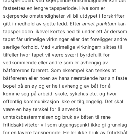
tapsperioden. Ved skjerpende omstendigheter kan det
fastsettes en lengre tapsperiode. Hva som er
skjerpende omstendigheter vil bli utdypet i forskrifter
gitt i medhold av sjette ledd. Etter
annet punktum
kan
tapsperioden likevel kortes ned til under ett år dersom
tapet får urimelige virkninger eller det foreligger andre
særlige forhold. Med «urimelige virkninger» siktes til
tilfeller hvor tapet vil være svært byrdefullt for
vedkommende eller andre som er avhengig av
båtførerens førerett. Som eksempel kan tenkes at
båtføreren eller noen av hans nærstående har sin faste
bopel på en øy og er helt avhengig av båt for å
komme seg på arbeid, skole, sykehus etc. og hvor
offentlig kommunikasjon ikke er tilgjengelig. Det skal
være en høy terskel for å anvende
unntaksbestemmelsen og bruk av båten til rene
fritidsaktiviteter vil som utgangspunkt ikke gi grunnlag
for en lavere tapsperiode. Heller ikke bruk av fritidsbåt