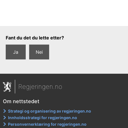
Tilbakemeldingsskjema
Fant du det du lette etter?
Ja
Nei
Regjeringen.no
Om nettstedet
Strategi og organisering av regjeringen.no
Innholdsstrategi for regjeringen.no
Personvernerklæring for regjeringen.no