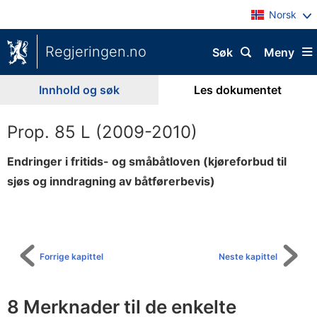
Norsk
Regjeringen.no
Søk
Meny
Innhold og søk
Les dokumentet
Prop. 85 L (2009-2010)
Endringer i fritids- og småbåtloven (kjøreforbud til
sjøs og inndragning av båtførerbevis)
Til
innholdsfortegnelse
Forrige kapittel
Neste kapittel
8 Merknader til de enkelte