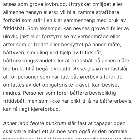
anses som grove lovbrudd. Uttrykket «miljøet eller
allmenne hensyn ellers» vil bl.a. ramme straffbare
forhold som står i en klar sammenheng med bruk av
fritidsbåt. Som eksempel kan nevnes grove tilfeller av
ulovlig jakt eller forstyrrelse av verneområde eller
arter som er fredet eller beskyttet på annen måte,
båttyveri, smugling ved hjelp av fritidsbåt,
båtforsikringssvindel eller at fritidsbåt på annen måte
ble brukt til å begå lovbrudd.
Annet punktum
fastslår
at for personer som har tatt båtførerbevis fordi de
omfattes av det obligatoriske kravet, kan beviset
inndras. Personer som fører båtførerbevispliktig
fritidsbåt, men som ikke har plikt til å ha båtførerbevis,
kan få ilagt kjøreforbud.
Annet ledd første punktum
slår fast at tapsperioden
skal være minst ett år, noe som også er den normale