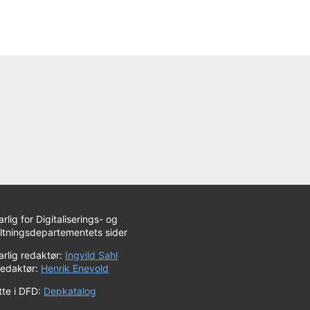
rlig for Digitaliserings- og
altningsdepartementets sider
rlig redaktør:
Ingvild Sahl
redaktør:
Henrik Enevold
tte i DFD:
Depkatalog