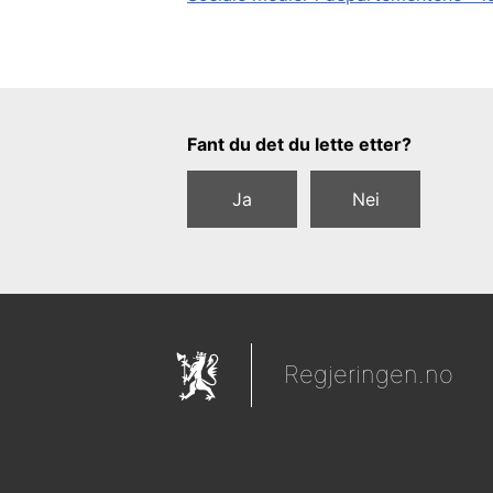
Tilbakemeldingsskjema
Fant du det du lette etter?
Ja
Nei
Regjeringen.no