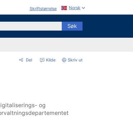
Norsk
Skriftstørrelse
Søk
Del
Kilde
Skriv ut
igitaliserings- og
orvaltningsdepartementet