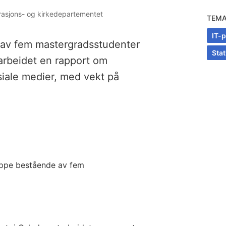
trasjons- og kirkedepartementet
TEM
IT-p
av fem mastergradsstudenter
Stat
tarbeidet en rapport om
iale medier, med vekt på
uppe bestående av fem