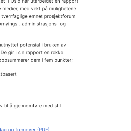
et i Oslo har utarbeidet en rapport
 medier, med vekt på mulighetene
t tverrfaglige emnet prosjektforum
rnyings-, administrasjons- og
utnyttet potensial i bruken av
De gir i sin rapport en rekke
 oppsummerer dem i fem punkter;
ktbasert
av til å gjennomføre med stil
idag og fremover (PDF)