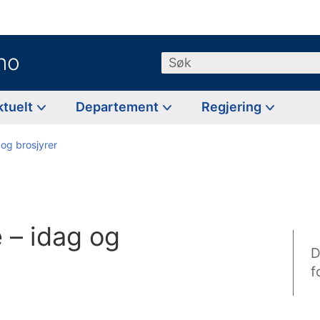
no
Søk
ktuelt
Departement
Regjering
 og brosjyrer
 – idag og
D
f