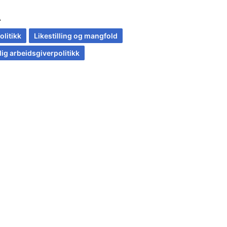
A
olitikk
Likestilling og mangfold
lig arbeidsgiverpolitikk